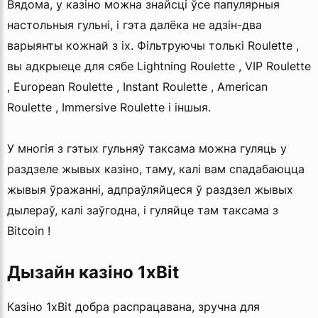
Вядома, у казіно можна знайсці ўсе папулярныя
настольныя гульні, і гэта далёка не адзін-два
варыянты кожнай з іх. Фільтруючы толькі Roulette ,
вы адкрыеце для сябе Lightning Roulette , VIP Roulette
,
European Roulette
, Instant Roulette ,
American
Roulette
, Immersive Roulette і іншыя.
У многія з гэтых гульняў таксама можна гуляць у
раздзеле жывых казіно, таму, калі вам спадабаюцца
жывыя ўражанні, адпраўляйцеся ў раздзел жывых
дылераў, калі заўгодна, і гуляйце там таксама з
Bitcoin !
Дызайн казіно 1xBit
Казіно 1xBit добра распрацавана, зручна для