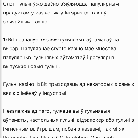
Слот-гульні ўжо даўно з'яўляюцца папулярным
прадуктам у казіно, як у Інтэрнэце, так і ў
звычайным казіно.
1xBit прапануе
тысячы
гульнявых аўтаматаў на
выбар. Папулярнае crypto казіно мае мноства
папулярных гульнявых аўтаматаў і рэгулярна
выпускае новыя гульні.
Гульні казіно 1xBit прыходзяць ад некаторых з самых
вялікіх імёнаў у індустрыі.
Незалежна ад таго, гуляеце вы ў гульнявыя
аўтаматы, настольныя гульні, відэапокер або гульні з
імгненным выйгрышам, побач з назвамі, такімі як
Pragmatic Play, Play'n GO, Evolution, OneTouch і