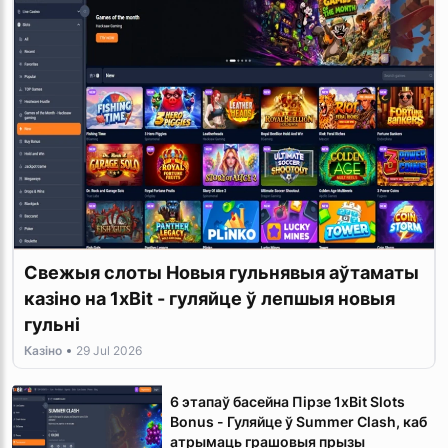
Свежыя слоты
Новыя гульнявыя аўтаматы
казіно на 1xBit - гуляйце ў лепшыя новыя
гульні
Казіно
29 Jul 2026
6 этапаў басейна Пірзе
1xBit Slots
Bonus - Гуляйце ў Summer Clash, каб
атрымаць грашовыя прызы