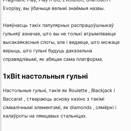
Evoplay, вы ўбачыце вельмі знаёмыя назвы.
Наяўнасць такіх папулярных распрацоўшчыкаў
гульняў азначае, што вы не толькі атрымліваеце
высакаякасныя слоты, але і ведаеце, што можаце
верыць, што гульні будуць даказальна
справядлівымі, як абяцае сама платформа.
1xBit настольныя гульні
Настольныя гульні, такія як Roulette , Blackjack і
Baccarat , ствараюць аснову казіно з такімі
сімвалічнымі элементамі, як diamonds , сямёркі і
калаўроты на лямцавых стальніцах.