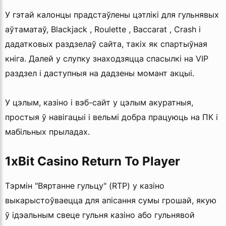
У гэтай калонцы прадстаўлены цэтлікі для гульнявых
аўтаматаў, Blackjack , Roulette , Baccarat , Crash і
дадатковых раздзелаў сайта, такіх як спартыўная
кніга. Далей у слупку знаходзяцца спасылкі на VIP
раздзел і даступныя на дадзены момант акцыі.
У цэлым, казіно і вэб-сайт у цэлым акуратныя,
простыя ў навігацыі і вельмі добра працуюць на ПК і
мабільных прыладах.
1xBit Casino Return To Player
Тэрмін "Вяртанне гульцу" (RTP) у казіно
выкарыстоўваецца для апісання сумы грошай, якую
ў ідэальным свеце гульня казіно або гульнявой