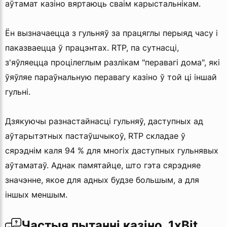
аўтамат казіно вяртаюць сваім карыстальнікам.
Ён вызначаецца з гульняў за працяглы перыяд часу і
паказваецца ў працэнтах. RTP, па сутнасці,
з'яўляецца процілеглым разлікам "перавагі дома", які
ўяўляе параўнальную перавагу казіно ў той ці іншай
гульні.
Дзякуючы разнастайнасці гульняў, даступных ад
аўтарытэтных пастаўшчыкоў, RTP складае ў
сярэднім каля 94 % для многіх даступных гульнявых
аўтаматаў. Аднак памятайце, што гэта сярэдняе
значэнне, якое для адных будзе большым, а для
іншых меншым.
Частыя пытанні казіно  1xBit 