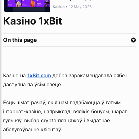
Казіно
12 May 2026
Казіно 1xBit
On this page
Казіно на
1xBit.com
добра зарэкамендавала сябе і
даступна па ўсім свеце.
Ёсць шмат рэчаў, якія нам падабаюцца ў гэтым
інтэрнэт-казіно, напрыклад, вялікія бонусы, шэраг
гульняў, выбар crypto плацяжоў і выдатнае
абслугоўванне кліентаў.