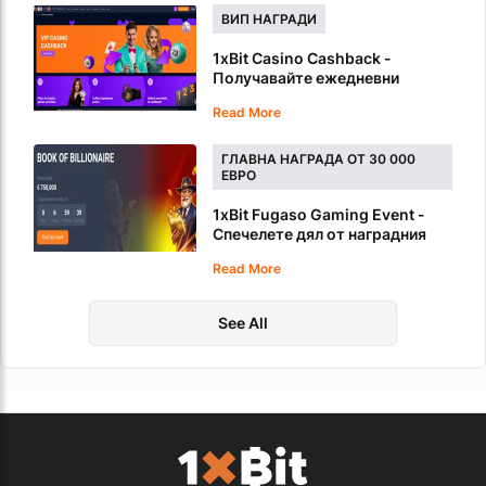
ВИП НАГРАДИ
1xBit Casino Cashback -
Получавайте ежедневни
награди за игра в казино
Read More
ГЛАВНА НАГРАДА ОТ 30 000
ЕВРО
1xBit Fugaso Gaming Event -
Спечелете дял от наградния
фонд от 750 000 евро
Read More
See All