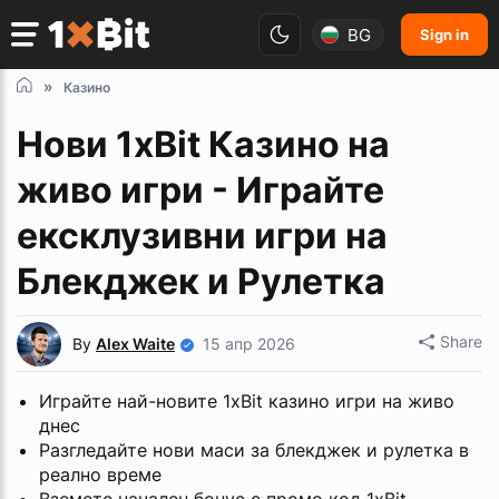
BG
Sign in
Казино
Нови 1xBit Казино на
живо игри - Играйте
ексклузивни игри на
Блекджек и Рулетка
Share
By
Alex Waite
15 апр 2026
Играйте най-новите 1xBit казино игри на живо
днес
Разгледайте нови маси за блекджек и рулетка в
реално време