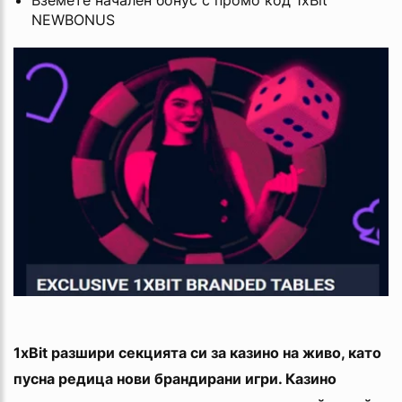
Вземете начален бонус с промо код 1xBit
NEWBONUS
1xBit разшири секцията си за казино на живо, като
пусна редица нови брандирани игри. Казино