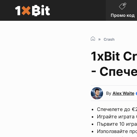
Промо код
Crash
1xBit C
- Спеч
By
Alex Waite
Спечелете до €2
Играйте играта 
Първите 10 игра
Използвайте пр