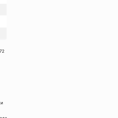
72
ки