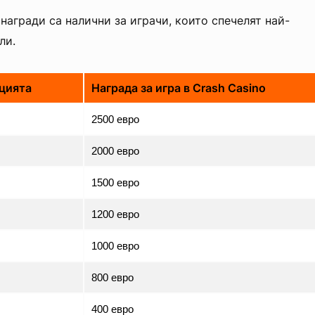
награди са налични за играчи, които спечелят най-
ли.
цията
Награда за игра в Crash Casino
2500 евро
2000 евро
1500 евро
1200 евро
1000 евро
800 евро
400 евро