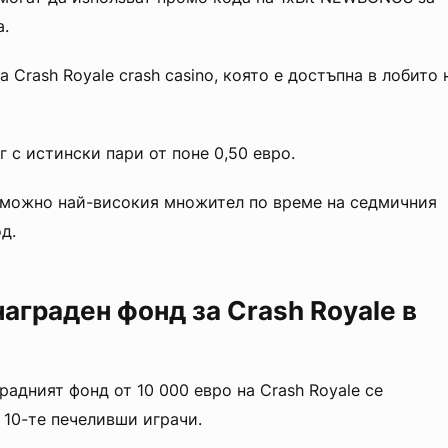
а.
 Crash Royale crash casino, която е достъпна в лобито 
 с истински пари от поне 0,50 евро.
зможно най-високия множител по време на седмичния
д.
аграден фонд за Crash Royale в
радният фонд от 10 000 евро на Crash Royale се
10-те печеливши играчи.