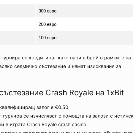
300 евро
200 евро
100 евро
 турнира се кредитират като пари в брой в рамките на 
 всяко седмично състезание и нямат изисквания за
състезание Crash Royale на 1xBit
квалифициращ залог е €0.50.
т турнира се изчисляват с помощта на залози с истинс
и в играта Crash Royale crash casino.