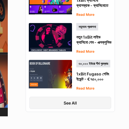
1xBit ক্যাসিনো
ক্যাশব্যাক - ক্যাসিনোতে
খেলার জন্য প্রতিদিন
Read More
পুরস্কার পান
নতুনতম প্রকাশনা
নতুন 1xBit লাইভ
ক্যাসিনো গেম - এক্সক্লুসিভ
ব্ল্যাকজ্যাক এবং রুলেট খেলুন
Read More
৩০,০০০ ইউরো শীর্ষ পুরস্কার
1xBit Fugaso গেমিং
ইভেন্ট - €৭৫০,০০০
প্রাইজ পুলের একটি অংশ
Read More
জিতে নিন
See All