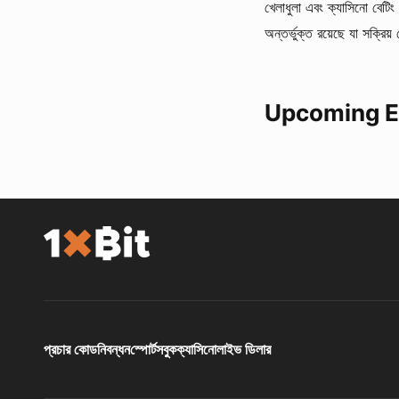
খেলাধুলা এবং ক্যাসিনো বেটি
অন্তর্ভুক্ত রয়েছে যা সক্রিয়
Upcoming E
প্রচার কোড
নিবন্ধন
স্পোর্টসবুক
ক্যাসিনো
লাইভ ডিলার