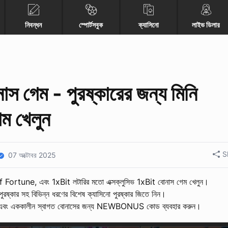
নিবন্ধন
স্পোর্টসবুক
ক্যাসিনো
লাইভ ডিলার
স গেম - পুরষ্কারের জন্য মিনি
েম খেলুন
S
07 অক্টোবর 2025
ortune, এবং 1xBit লটারির মতো এক্সক্লুসিভ 1xBit বোনাস গেম খেলুন।
 পুরষ্কার সহ বিভিন্ন ধরণের বিশেষ ক্যাসিনো পুরষ্কার জিতে নিন।
বং এককালীন স্বাগত বোনাসের জন্য NEWBONUS কোড ব্যবহার করুন।