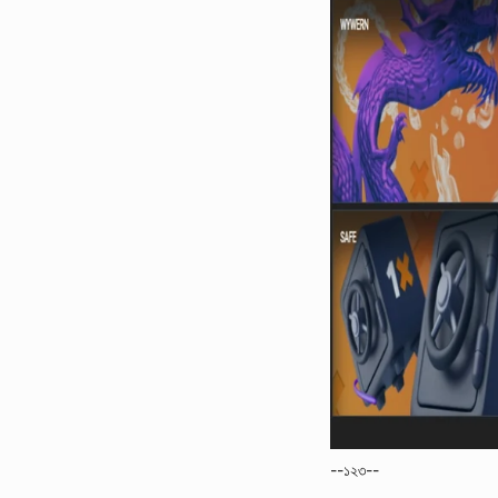
--১২৩--