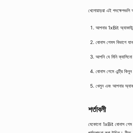
খেলোয়াড়রা এই পদক্ষেপগুল
আপনার 1xBit অ্যাকাউন
বোনাস গেমস বিভাগে যা
আপনি যে মিনি ক্যাসিনো 
বোনাস গেমে এন্ট্রি কিনু
খেলুন এবং আপনার অ্যাকা
শর্তাবলী
যেকোনো 1xBit বোনাস গেম বা
পর্যালোচনা করা উচিত। নীচে 