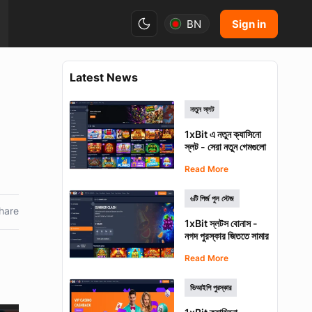
Sign in
BN
Latest News
নতুন স্লট
1xBit এ নতুন ক্যাসিনো
স্লট - সেরা নতুন গেমগুলো
খেলুন
Read More
৬টি পির্জ পুল স্টেজ
hare
1xBit স্লটস বোনাস -
নগদ পুরস্কার জিততে সামার
ক্ল্যাশ খেলুন
Read More
ভিআইপি পুরস্কার