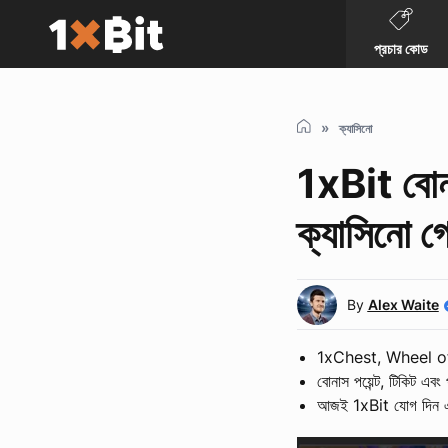
প্রচার কোড
ক্যাসিনো
1xBit বোনা
ক্যাসিনো গ
By
Alex Waite
1xChest, Wheel of F
বোনাস পয়েন্ট, টিকিট এবং
আজই 1xBit যোগ দিন এ