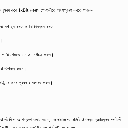
ি অনুসরণ করে 1xBit বোনাস গেমগুলিতে অংশগ্রহণ করতে পারবেন।
্টে লগ ইন করুন অথবা নিবন্ধন করুন।
ন।
গেমটি খেলতে চান তা নির্বাচন করুন।
ন বা উপার্জন করুন।
উন্টের জন্য পুরষ্কার সংগ্রহ করুন।
 লটারিতে অংশগ্রহণ করার আগে, খেলোয়াড়দের সাইটে উপলব্ধ প্রচারমূলক শর্তাবলী
1xBit বোনাস গেম সম্পর্কিত মূল শর্তাবলী দেওয়া হল।