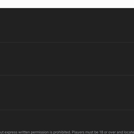
t express written permission is prohibited. Players must be 18 or over and located