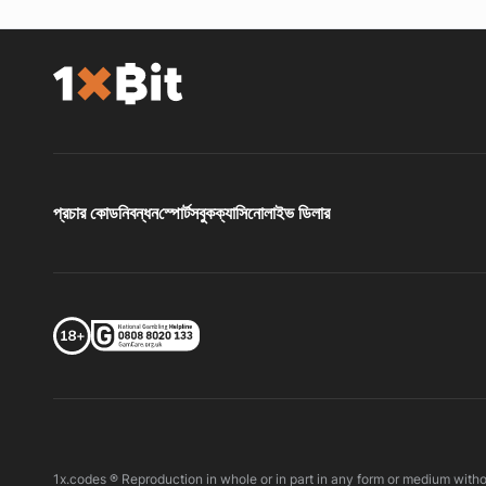
প্রচার কোড
নিবন্ধন
স্পোর্টসবুক
ক্যাসিনো
লাইভ ডিলার
1x.codes ® Reproduction in whole or in part in any form or medium withou