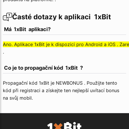
Časté dotazy k aplikaci  1xBit 
 Má  1xBit  aplikaci?
Ano. Aplikace 1xBit je k dispozici pro Android a iOS . Zare
.
 Co je to propagační kód  1xBit  ?
Propagační kód 1xBit je NEWBONUS . Použijte tento
kód při registraci a získejte ten nejlepší uvítací bonus
na svůj mobil.