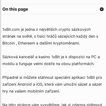
On this page
1xBit.com je jedna z největších crypto sázkových
stránek na světě, s tisíci hráčů sázejících každý den s
Bitcoin , Ethereem a dalšími kryptoměnami.
Sázková kancelář a kasino 1xBit je k dispozici na PC a
mobilu a funguje velmi dobře na obou platformách.
Případně si můžete stáhnout speciální aplikaci 1xBit pro
zařízení Android a iOS, která vám umožní sázet a sázet
hry na vašem mobilním zařízení.
Na této stránce vám vysvětlíme, jak si zdarma stáhnout