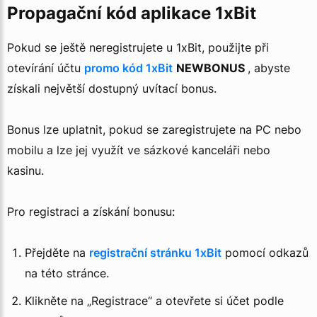
Propagační kód aplikace 1xBit
Pokud se ještě neregistrujete u 1xBit, použijte při
otevírání účtu
promo kód 1xBit
NEWBONUS
, abyste
získali největší dostupný uvítací bonus.
Bonus lze uplatnit, pokud se zaregistrujete na PC nebo
mobilu a lze jej využít ve sázkové kanceláři nebo
kasinu.
Pro registraci a získání bonusu:
Přejděte na
registrační stránku 1xBit
pomocí odkazů
na této stránce.
Klikněte na „Registrace“ a otevřete si účet podle