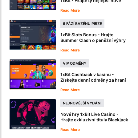
1xBit - Hrajte ty nejlepší nové
hry
Read More
6 FÁZÍ BAZÉNU PIRZE
1xBit Slots Bonus - Hrajte
Summer Clash o peněžní výhry
Read More
VIP ODMĚNY
1xBit Cashback v kasinu -
Získejte denní odměny za hraní
v kasinu
Read More
NEJNOVĚJŠÍ VYDÁNÍ
Nové hry 1xBit Live Casino -
Hrajte exkluzivní tituly Blackjack
a Ruleta
Read More