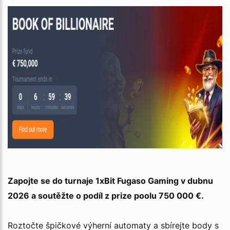
Zapojte se do turnaje 1xBit Fugaso Gaming v dubnu
2026 a soutěžte o podíl z prize poolu 750 000 €.
Roztočte špičkové výherní automaty a sbírejte body s