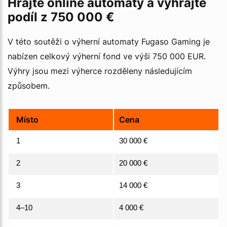
Hrajte online automaty a vyhrajte
podíl z 750 000 €
V této soutěži o výherní automaty Fugaso Gaming je
nabízen celkový výherní fond ve výši 750 000 EUR.
Výhry jsou mezi výherce rozděleny následujícím
způsobem.
Místo
Cena
1
30 000 €
2
20 000 €
3
14 000 €
4–10
4 000 €