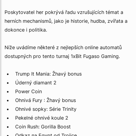
Poskytovatel her pokrývá řadu vzrušujících témat a
herních mechanismů, jako je historie, hudba, zvířata a
dokonce i politika.
Níže uvádíme některé z nejlepších online automatů
dostupných pro tento turnaj 1xBit Fugaso Gaming.
Trump It Mania: Žhavý bonus
Úderný diamant 2
Power Coin
Ohnivá Fury : Žhavý bonus
Ohnivé sopky: Série Trinity
Pekelné ohnivé koule 2
Coin Rush: Gorilla Boost
Odkaz na Egypt od Trojice