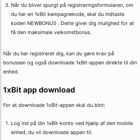
Når du bliver spurgt på registreringsformularen, om
du har en 1xBit kampagnekode, skal du indtaste
koden NEWBONUS . Dette giver dig mulighed for at
få den maksimale velkomstbonus.
Når du har registreret dig, kan du gøre krav på
bonussen og også downloade 1xBit-appen direkte til din
enhed.
1xBit app download
For at downloade 1xBit-appen skal du blot:
Log ind på din 1xBit-konto ved hjælp af den mobile
enhed, du vil downloade appen til.