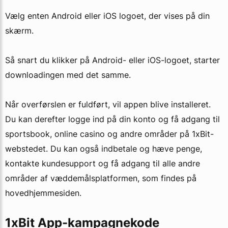
Vælg enten Android eller iOS logoet, der vises på din
skærm.
Så snart du klikker på Android- eller iOS-logoet, starter
downloadingen med det samme.
Når overførslen er fuldført, vil appen blive installeret.
Du kan derefter logge ind på din konto og få adgang til
sportsbook, online casino og andre områder på 1xBit-
webstedet. Du kan også indbetale og hæve penge,
kontakte kundesupport og få adgang til alle andre
områder af væddemålsplatformen, som findes på
hovedhjemmesiden.
1xBit App-kampagnekode