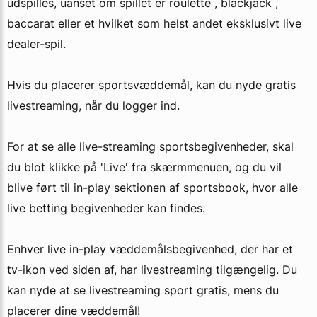
udspilles, uanset om spillet er roulette , blackjack ,
baccarat eller et hvilket som helst andet eksklusivt live
dealer-spil.
Hvis du placerer sportsvæddemål, kan du nyde gratis
livestreaming, når du logger ind.
For at se alle live-streaming sportsbegivenheder, skal
du blot klikke på 'Live' fra skærmmenuen, og du vil
blive ført til in-play sektionen af sportsbook, hvor alle
live betting begivenheder kan findes.
Enhver live in-play væddemålsbegivenhed, der har et
tv-ikon ved siden af, har livestreaming tilgængelig. Du
kan nyde at se livestreaming sport gratis, mens du
placerer dine væddemål!