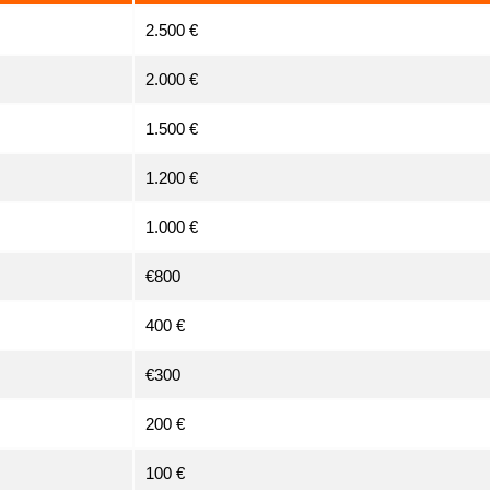
2.500 €
2.000 €
1.500 €
1.200 €
1.000 €
€800
400 €
€300
200 €
100 €