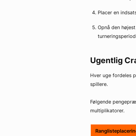
Placer en indsat
Opnå den højest 
turneringsperiod
Ugentlig Cr
Hver uge fordeles 
spillere.
Følgende pengepræmi
multiplikatorer.
Ranglisteplacerin