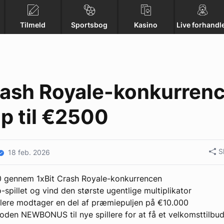
Tilmeld
Sportsbog
Kasino
Live forhandl
rash Royale-konkurren
op til €2500
S
18 feb. 2026
0 gennem 1xBit Crash Royale-konkurrencen
-spillet og vind den største ugentlige multiplikator
llere modtager en del af præmiepuljen på €10.000
oden NEWBONUS til nye spillere for at få et velkomsttilbu