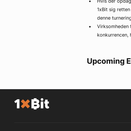
Hvis der opdage
1xBit sig rette
denne turnering
Virksomheden fo
konkurrencen, h
Upcoming E