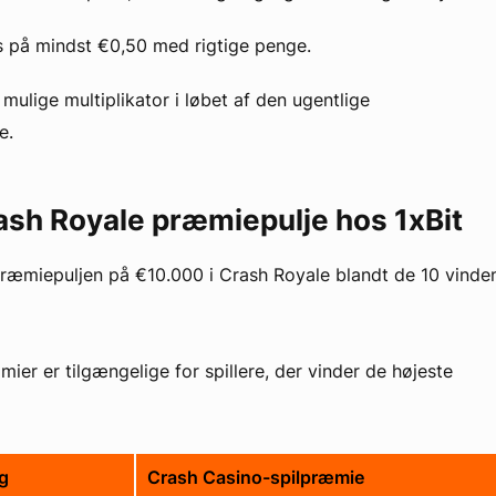
s på mindst €0,50 med rigtige penge.
mulige multiplikator i løbet af den ugentlige
e.
ash Royale præmiepulje hos 1xBit
præmiepuljen på €10.000 i Crash Royale blandt de 10 vinde
er er tilgængelige for spillere, der vinder de højeste
g
Crash Casino-spilpræmie