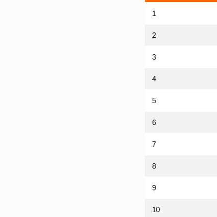
1
2
3
4
5
6
7
8
9
10