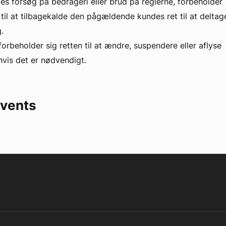
s forsøg på bedrageri eller brud på reglerne, forbeholder
n til at tilbagekalde den pågældende kundes ret til at deltage
.
rbeholder sig retten til at ændre, suspendere eller aflyse
vis det er nødvendigt.
vents