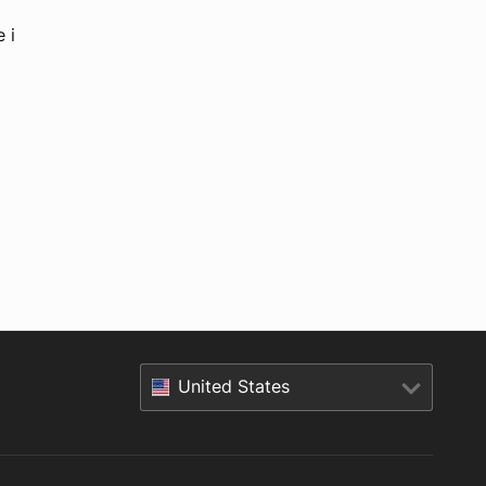
 i
United States