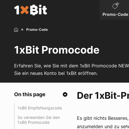
Promo-Code
Promo-Code
1xBit Promocode
Erfahren Sie, wie Sie mit dem 1xBit Promocode N
Sie ein neues Konto bei 1xBit eröffnen.
Der 1xBit-
On this page
1xBit Empfehlungscode
So verwenden Sie den
Es gibt nichts Besseres
1xBit Promocode
anzumelden und zu sehe