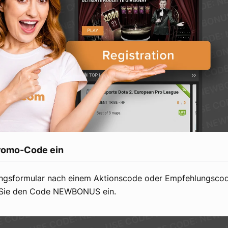
Promo-Code ein
ungsformular nach einem Aktionscode oder Empfehlungsco
 Sie den Code NEWBONUS ein.