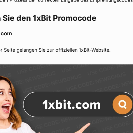
h den Prozess der korrekten Eingabe des Empfehlungscodes 
 Sie den 1xBit Promocode
t.com
r Seite gelangen Sie zur offiziellen 1xBit-Website.