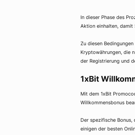
In dieser Phase des Pro
Aktion einhalten, damit
Zu diesen Bedingungen 
Kryptowährungen, die n
der Registrierung und d
1xBit Willko
Mit dem 1xBit Promoco
Willkommensbonus bea
Der spezifische Bonus, 
einigen der besten Onlin