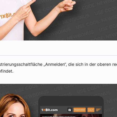
strierungsschaltfläche „Anmelden“, die sich in der oberen r
findet.