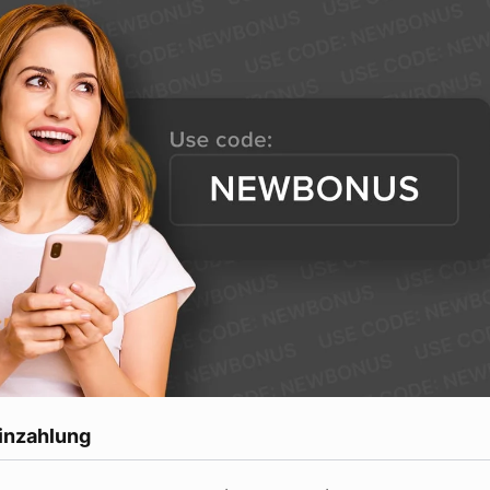
inzahlung