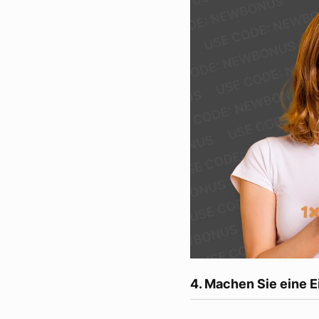
Machen Sie eine E