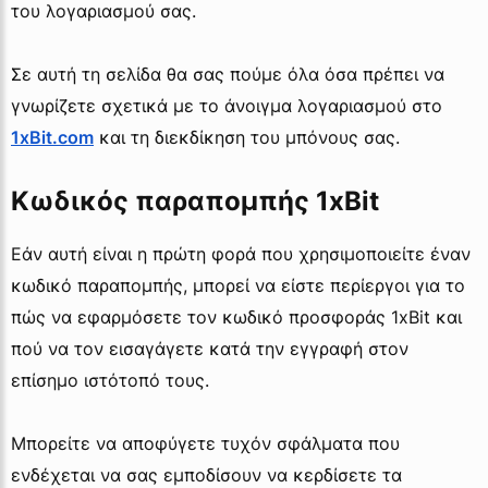
του λογαριασμού σας.
Σε αυτή τη σελίδα θα σας πούμε όλα όσα πρέπει να
γνωρίζετε σχετικά με το άνοιγμα λογαριασμού στο
1xBit.com
και τη διεκδίκηση του μπόνους σας.
Κωδικός παραπομπής 1xBit
Εάν αυτή είναι η πρώτη φορά που χρησιμοποιείτε έναν
κωδικό παραπομπής, μπορεί να είστε περίεργοι για το
πώς να εφαρμόσετε τον κωδικό προσφοράς 1xBit και
πού να τον εισαγάγετε κατά την εγγραφή στον
επίσημο ιστότοπό τους.
Μπορείτε να αποφύγετε τυχόν σφάλματα που
ενδέχεται να σας εμποδίσουν να κερδίσετε τα