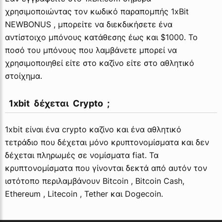
χρησιμοποιώντας τον κωδικό παραπομπής 1xBit
NEWBONUS , μπορείτε να διεκδικήσετε ένα
αντίστοιχο μπόνους κατάθεσης έως και $1000. Το
ποσό του μπόνους που λαμβάνετε μπορεί να
χρησιμοποιηθεί είτε στο καζίνο είτε στο αθλητικό
στοίχημα.
  1xbit  δέχεται  Crypto  ;
1xbit είναι ένα crypto καζίνο και ένα αθλητικό
τετράδιο που δέχεται μόνο
κρυπτονομίσματα
και δεν
δέχεται πληρωμές σε νομίσματα fiat. Τα
κρυπτονομίσματα
που γίνονται δεκτά από αυτόν τον
ιστότοπο περιλαμβάνουν Bitcoin , Bitcoin Cash,
Ethereum , Litecoin , Tether και Dogecoin.