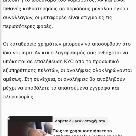
πιθανές καθυστερήσεις σε περιόδους μεγάλου όγκου
συναλλαγών, οι μεταφορές είναι στιγμιαίες τις
περισσότερες φορές.
Οι καταθέσεις χρημάτων μπορούν να αποσυρθούν στο
ίδιο νόμισμα. Αν και ο λογαριασμός σας ενδέχεται να
υπόκειται σε επαλήθευση KYC από το προσωπικό
εξυπηρέτησης πελατών, οι αναλήψεις ολοκληρώνονται
αμέσως. Στη συνέχεια, οι αναλήψεις θα αναβληθούν
μέχρι να υποβάλετε τα απαιτούμενα έγγραφα και
πληροφορίες.
Λάβετε δωρεάν στοιχήματα
Πώς να χρησιμοποιήσετε το