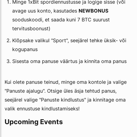
Minge 1xBit spordiennustusse ja logige sisse (või
avage uus konto, kasutades
NEWBONUS
sooduskoodi, et saada kuni 7 BTC suurust
tervitusboonust)
Klõpsake valikul "Sport", seejärel tehke üksik- või
kogupanus
Sisesta oma panuse väärtus ja kinnita oma panus
Kui olete panuse teinud, minge oma kontole ja valige
"Panuste ajalugu". Otsige üles äsja tehtud panus,
seejärel valige "Panuste kindlustus" ja kinnitage oma
valik ennustuse kindlustamiseks!
Upcoming Events