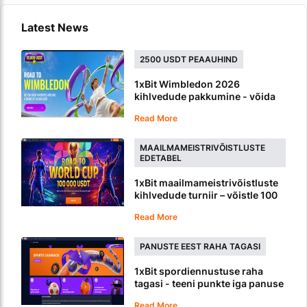
Latest News
2500 USDT PEAAUHIND
1xBit Wimbledon 2026
kihlvedude pakkumine - võida
osa 10 000 USDT
Read More
MAAILMAMEISTRIVÕISTLUSTE
EDETABEL
1xBit maailmameistrivõistluste
kihlvedude turniir – võistle 100
000 USDT osa nimel
Read More
PANUSTE EEST RAHA TAGASI
1xBit spordiennustuse raha
tagasi - teeni punkte iga panuse
eest
Read More