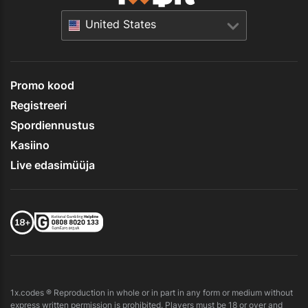
United States
Promo kood
Registreeri
Spordiennustus
Kasiino
Live edasimüüja
1x.codes ® Reproduction in whole or in part in any form or medium without
express written permission is prohibited. Players must be 18 or over and