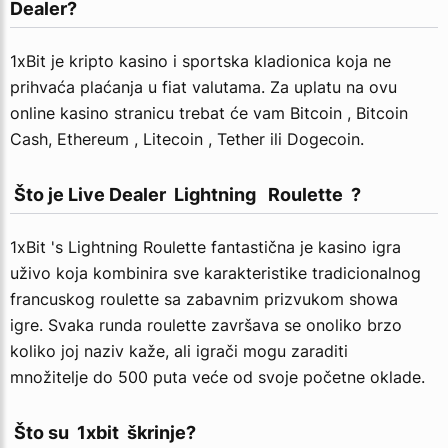
Dealer?
1xBit je
kripto
kasino i sportska kladionica koja ne
prihvaća plaćanja u fiat valutama. Za uplatu na ovu
online kasino stranicu trebat će vam Bitcoin , Bitcoin
Cash, Ethereum , Litecoin , Tether ili Dogecoin.
 Što je Live Dealer  Lightning   Roulette  ?
1xBit 's Lightning Roulette fantastična je kasino igra
uživo koja kombinira sve karakteristike tradicionalnog
francuskog roulette sa zabavnim prizvukom showa
igre. Svaka runda roulette završava se onoliko brzo
koliko joj naziv kaže, ali igrači mogu zaraditi
množitelje do 500 puta veće od svoje početne oklade.
 Što su  1xbit  škrinje?