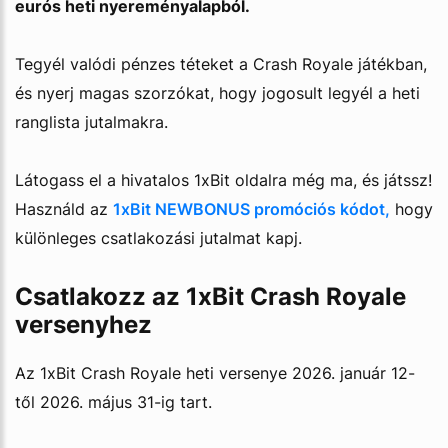
eurós heti nyereményalapból.
Tegyél valódi pénzes téteket a Crash Royale játékban,
és nyerj magas szorzókat, hogy jogosult legyél a heti
ranglista jutalmakra.
Látogass el a hivatalos 1xBit oldalra még ma, és játssz!
Használd az
1xBit NEWBONUS promóciós kódot,
hogy
különleges csatlakozási jutalmat kapj.
Csatlakozz az 1xBit Crash Royale
versenyhez
Az 1xBit Crash Royale heti versenye 2026. január 12-
től 2026. május 31-ig tart.