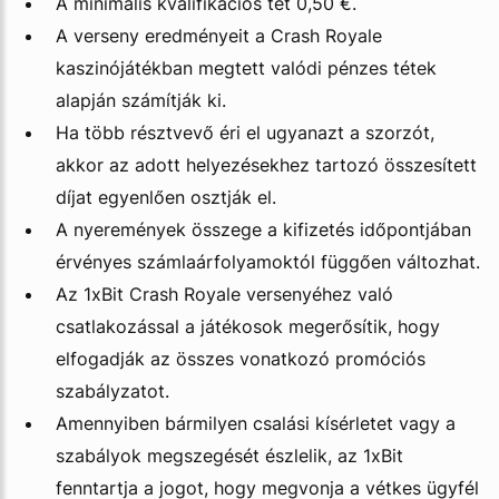
A minimális kvalifikációs tét 0,50 €.
A verseny eredményeit a Crash Royale
kaszinójátékban megtett valódi pénzes tétek
alapján számítják ki.
Ha több résztvevő éri el ugyanazt a szorzót,
akkor az adott helyezésekhez tartozó összesített
díjat egyenlően osztják el.
A nyeremények összege a kifizetés időpontjában
érvényes számlaárfolyamoktól függően változhat.
Az 1xBit Crash Royale versenyéhez való
csatlakozással a játékosok megerősítik, hogy
elfogadják az összes vonatkozó promóciós
szabályzatot.
Amennyiben bármilyen csalási kísérletet vagy a
szabályok megszegését észlelik, az 1xBit
fenntartja a jogot, hogy megvonja a vétkes ügyfél