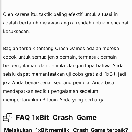
Oleh karena itu, taktik paling efektif untuk situasi ini
adalah bertaruh melawan angka rendah untuk mencapai
kesuksesan.
Bagian terbaik tentang Crash Games adalah mereka
cocok untuk semua jenis pemain, termasuk pemain
berpengalaman dan pemula. Jangan lupa bahwa Anda
selalu dapat memanfaatkan uji coba gratis di 1xBit, jadi
jika Anda benar-benar seorang pemula, Anda bisa
mendapatkan sedikit pengalaman sebelum
mempertaruhkan Bitcoin Anda yang berharga.
  FAQ 1xBit  Crash  Game
 Melakukan   1xBit memiliki  Crash  Game terbaik?