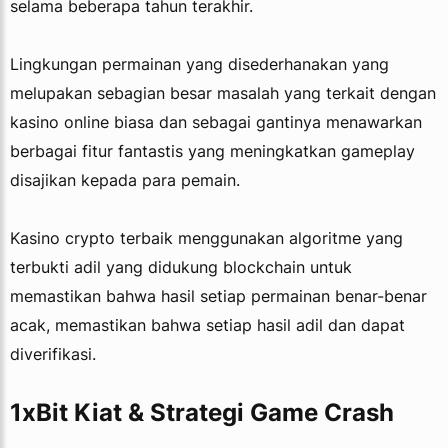
selama beberapa tahun terakhir.
Lingkungan permainan yang disederhanakan yang
melupakan sebagian besar masalah yang terkait dengan
kasino online biasa dan sebagai gantinya menawarkan
berbagai fitur fantastis yang meningkatkan gameplay
disajikan kepada para pemain.
Kasino crypto terbaik menggunakan algoritme
yang
terbukti
adil yang didukung blockchain untuk
memastikan bahwa hasil setiap permainan benar-benar
acak, memastikan bahwa setiap hasil adil dan dapat
diverifikasi.
1xBit Kiat & Strategi Game Crash