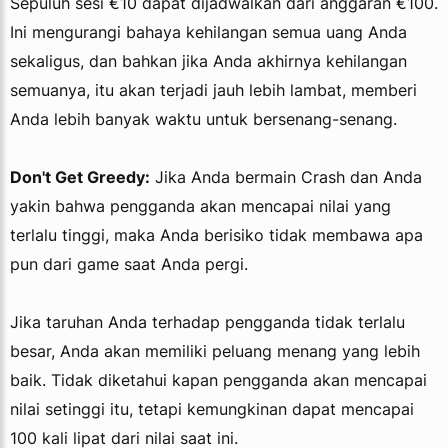
Sepuluh sesi €10 dapat dijadwalkan dari anggaran €100.
Ini mengurangi bahaya kehilangan semua uang Anda
sekaligus, dan bahkan jika Anda akhirnya kehilangan
semuanya, itu akan terjadi jauh lebih lambat, memberi
Anda lebih banyak waktu untuk bersenang-senang.
Don't Get Greedy:
Jika Anda bermain Crash dan Anda
yakin bahwa pengganda akan mencapai nilai yang
terlalu tinggi, maka Anda berisiko tidak membawa apa
pun dari game saat Anda pergi.
Jika taruhan Anda terhadap pengganda tidak terlalu
besar, Anda akan memiliki peluang menang yang lebih
baik. Tidak diketahui kapan pengganda akan mencapai
nilai setinggi itu, tetapi kemungkinan dapat mencapai
100 kali lipat dari nilai saat ini.