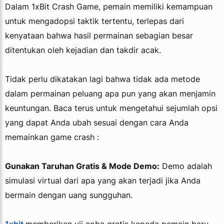
Dalam 1xBit Crash Game, pemain memiliki kemampuan
untuk mengadopsi taktik tertentu, terlepas dari
kenyataan bahwa hasil permainan sebagian besar
ditentukan oleh kejadian dan takdir acak.
Tidak perlu dikatakan lagi bahwa tidak ada metode
dalam permainan peluang apa pun yang akan menjamin
keuntungan. Baca terus untuk mengetahui sejumlah opsi
yang dapat Anda ubah sesuai dengan cara Anda
memainkan game crash :
Gunakan Taruhan Gratis & Mode Demo:
Demo adalah
simulasi virtual dari apa yang akan terjadi jika Anda
bermain dengan uang sungguhan.