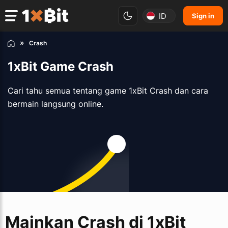
ID
Sign in
Crash
1xBit Game Crash
Cari tahu semua tentang game 1xBit Crash dan cara
bermain langsung online.
Mainkan Crash di 1xBit