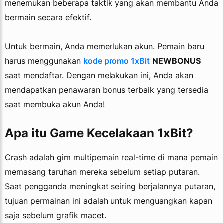
menemukan beberapa taktik yang akan membantu Anda
bermain secara efektif.
Untuk bermain, Anda memerlukan akun. Pemain baru
harus menggunakan
kode promo 1xBit
NEWBONUS
saat mendaftar. Dengan melakukan ini, Anda akan
mendapatkan penawaran bonus terbaik yang tersedia
saat membuka akun Anda!
Apa itu Game Kecelakaan 1xBit?
Crash adalah gim multipemain real-time di mana pemain
memasang taruhan mereka sebelum setiap putaran.
Saat pengganda meningkat seiring berjalannya putaran,
tujuan permainan ini adalah untuk menguangkan kapan
saja sebelum grafik macet.