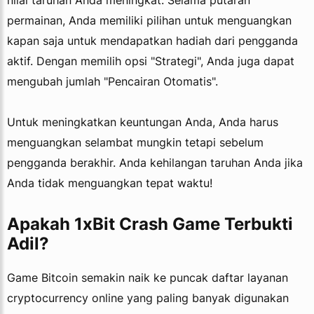
nilai
taruhan
Anda meningkat. Selama putaran
permainan, Anda memiliki pilihan untuk menguangkan
kapan saja untuk mendapatkan hadiah dari pengganda
aktif. Dengan memilih opsi "Strategi", Anda juga dapat
mengubah jumlah "Pencairan Otomatis".
Untuk meningkatkan keuntungan Anda, Anda harus
menguangkan selambat mungkin tetapi sebelum
pengganda berakhir. Anda kehilangan taruhan Anda jika
Anda tidak menguangkan tepat waktu!
Apakah 1xBit Crash Game Terbukti
Adil?
Game Bitcoin semakin naik ke puncak daftar layanan
cryptocurrency online yang paling banyak digunakan