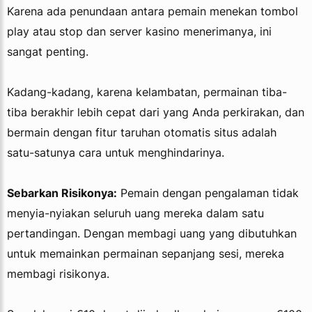
Karena ada penundaan antara pemain menekan tombol
play atau stop dan server kasino menerimanya, ini
sangat penting.
Kadang-kadang, karena kelambatan, permainan tiba-
tiba berakhir lebih cepat dari yang Anda perkirakan, dan
bermain dengan fitur taruhan otomatis situs adalah
satu-satunya cara untuk menghindarinya.
Sebarkan Risikonya:
Pemain dengan pengalaman tidak
menyia-nyiakan seluruh uang mereka dalam satu
pertandingan. Dengan membagi uang yang dibutuhkan
untuk memainkan permainan sepanjang sesi, mereka
membagi risikonya.