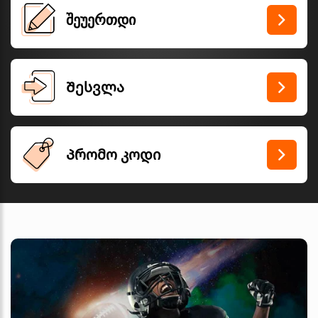
შეუერთდი
Შესვლა
Პრომო კოდი