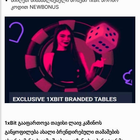
მიიღეთ მისასალმებელი ბონუსი 1xBit პრომო
კოდით NEWBONUS
1xBit გააფართოვა თავისი ლაივ კაზინოს
განყოფილება ახალი ბრენდირებული თამაშების