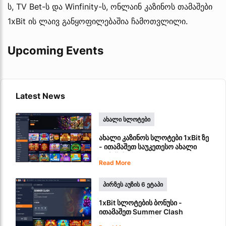
ს, TV Bet-ს და Winfinity-ს, ონლაინ კაზინოს თამაშები
1xBit ის ლაივ განყოფილებაშია ჩამოთვლილი.
Upcoming Events
Latest News
ᲐᲮᲐᲚᲘ ᲡᲚᲝᲢᲔᲑᲘ
ახალი კაზინოს სლოტები 1xBit ზე
- ითამაშეთ საუკეთესო ახალი
თამაშები
Read More
ᲞᲘᲠᲖᲔᲡ ᲐᲣᲖᲘᲡ 6 ᲔᲢᲐᲞᲘ
1xBit სლოტების ბონუსი -
ითამაშეთ Summer Clash
ფულადი პრიზებისთვის