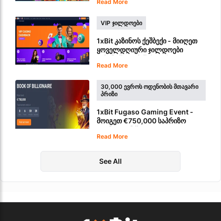
Read More
VIP ᲯᲘᲚᲓᲝᲔᲑᲘ
1xBit კაზინოს ქეშბექი - მიიღეთ
ყოველდღიური ჯილდოები
კაზინოში თამაშისთვის
Read More
30,000 ᲔᲕᲠᲝᲡ ᲝᲓᲔᲜᲝᲑᲘᲡ ᲛᲗᲐᲕᲐᲠᲘ
ᲞᲠᲘᲖᲘ
1xBit Fugaso Gaming Event -
მოიგეთ €750,000 საპრიზო
ფონდიდან წილი
Read More
See All