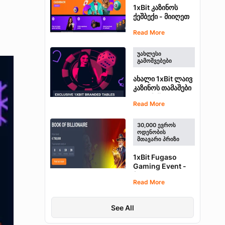
1xBit კაზინოს
ქეშბექი - მიიღეთ
ყოველდღიური
Read More
ჯილდოები
კაზინოში
თამაშისთვის
ᲣᲐᲮᲚᲔᲡᲘ
ᲒᲐᲛᲝᲨᲕᲔᲑᲔᲑᲘ
ახალი 1xBit ლაივ
კაზინოს თამაშები
- ითამაშეთ
Read More
ექსკლუზიური
ბლექჯეკისა და
რულეტკის
30,000 ᲔᲕᲠᲝᲡ
თამაშები
ᲝᲓᲔᲜᲝᲑᲘᲡ
ᲛᲗᲐᲕᲐᲠᲘ ᲞᲠᲘᲖᲘ
1xBit Fugaso
Gaming Event -
მოიგეთ €750,000
Read More
საპრიზო
ფონდიდან წილი
See All