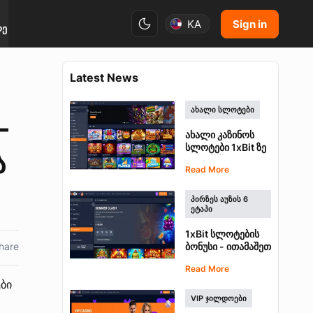
Sign in
KA
ლე
Latest News
ᲐᲮᲐᲚᲘ ᲡᲚᲝᲢᲔᲑᲘ
-
ახალი კაზინოს
სლოტები 1xBit ზე
ა
- ითამაშეთ
Read More
საუკეთესო ახალი
თამაშები
ᲞᲘᲠᲖᲔᲡ ᲐᲣᲖᲘᲡ 6
ᲔᲢᲐᲞᲘ
1xBit სლოტების
hare
ბონუსი - ითამაშეთ
Summer Clash
Read More
ფულადი
ბი
პრიზებისთვის
VIP ᲯᲘᲚᲓᲝᲔᲑᲘ