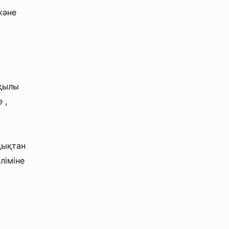
және
рқылы
 ,
дықтан
ліміне