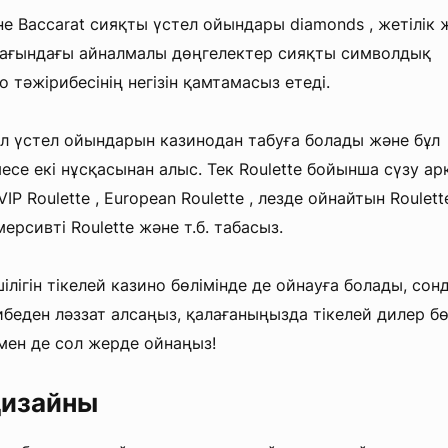
және Baccarat сияқты үстел ойындары diamonds , жетілік 
і жағындағы айналмалы дөңгелектер сияқты символдық
 тәжірибесінің негізін қамтамасыз етеді.
л үстел ойындарын казинодан табуға болады және бұл
есе екі нұсқасынан алыс. Тек Roulette бойынша сүзу а
 VIP Roulette ,
European Roulette
, лезде ойнайтын Roulette
мерсивті Roulette және т.б. табасыз.
ігін тікелей казино бөлімінде де ойнауға болады, сон
рибеден ләззат алсаңыз, қалағаныңызда тікелей дилер бө
мен де сол жерде ойнаңыз!
дизайны