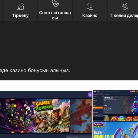
Спорт кітапша
Тіркелу
Казино
Тікелей диле
сы
кезде казино бонусын алыңыз.