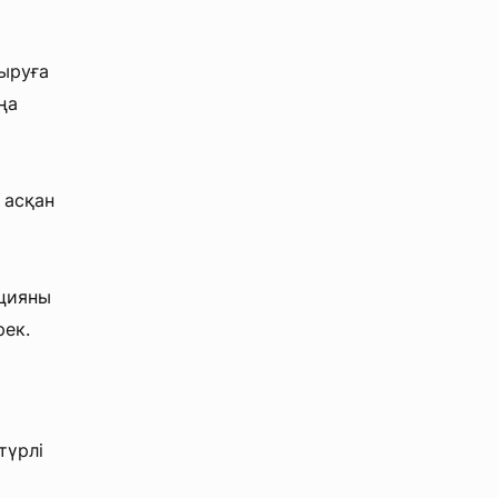
тыруға
ңа
 асқан
ацияны
рек.
түрлі