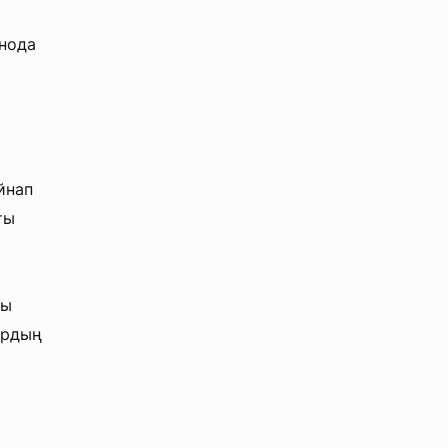
нода
йнап
ты
ды
ардың