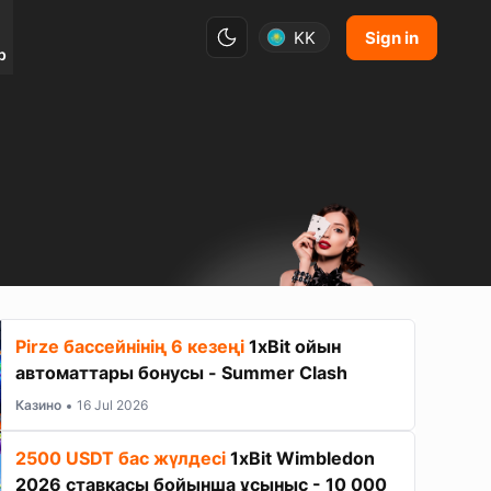
Sign in
KK
р
Pirze бассейнінің 6 кезеңі
1xBit ойын
автоматтары бонусы - Summer Clash
ойынын ақшалай сыйлықтар үшін ойнаңыз
Казино
16 Jul 2026
2500 USDT бас жүлдесі
1xBit Wimbledon
2026 ставкасы бойынша ұсыныс - 10 000