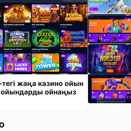
 -тегі жаңа казино ойын
а ойындарды ойнаңыз
о