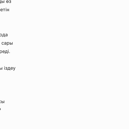
ды өз
етін
нода
т сары
реді.
ы іздеу
сы
P