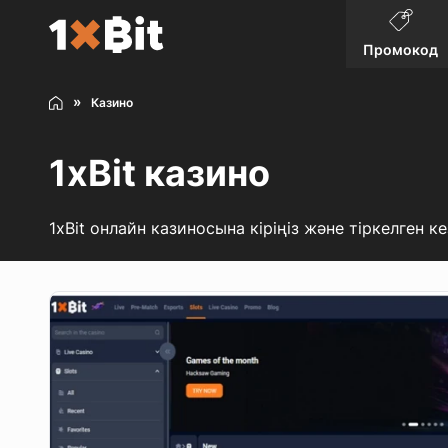
Промокод
Казино
1xBit казино
1xBit онлайн казиносына кіріңіз және тіркелген 