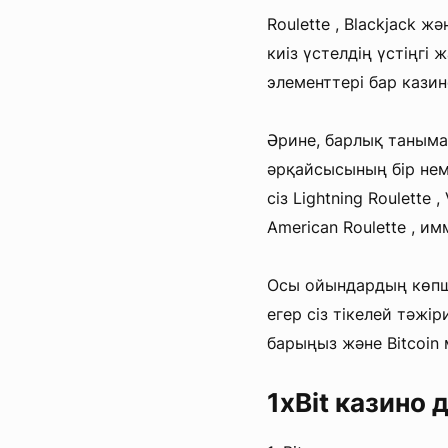
Roulette , Blackjack 
киіз үстелдің үстіңг
элементтері бар казино
Әрине, барлық таныма
әрқайсысының бір нем
сіз Lightning Roulette ,
American Roulette
, им
Осы ойындардың көпшіл
егер сіз тікелей тәжі
барыңыз және Bitcoin 
1xBit казино 