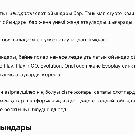
атын
мыңдаған
слот ойындары бар. Танымал crypto кази
т ойындары бар және үнемі жаңа атауларды шығарады.
ы осы саладағы ең үлкен атаулардан шыққан.
йындары, бейне покер немесе лезде ұтылатын ойындар о
 Play, Play'n GO, Evolution, OneTouch және Evoplay сияқ
таныс атауларды көресіз.
 әзірлеушілерінің болуы сізге жоғары сапалы слоттар
ымен қатар платформаның өздері уәде еткендей, ойынд
 болатынын білуді білдіреді.
ойындары