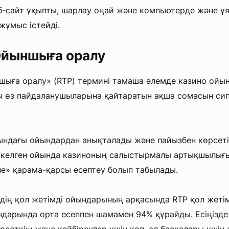
б-сайт ұқыпты, шарлау оңай және компьютерде және ұ
жұмыс істейді.
 Ойыншыға оралу
ыға оралу» (RTP) термині тамаша әлемде казино ойы
ы өз пайдаланушыларына қайтаратын ақша сомасын сип
ындағы ойындардан анықталады және пайызбен көрсеті
з келген ойында казиноның салыстырмалы артықшылығ
іне» қарама-қарсы есептеу болып табылады.
дің қол жетімді ойындарының арқасында RTP қол жетім
ндарында орта есеппен шамамен 94% құрайды. Есіңізде