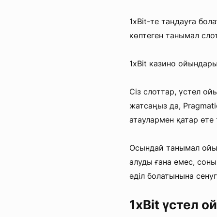
1xBit-те таңдауға бол
көптеген танымал сло
1xBit казино ойындар
Сіз слоттар, үстел о
жатсаңыз да, Pragmatic
атаулармен қатар өте 
Осындай танымал ойын
алуды ғана емес, сон
әділ болатынына сенуге
1xBit үстел 