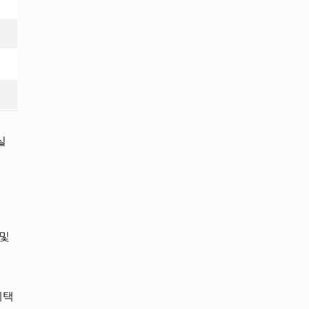
실
 및
혜택