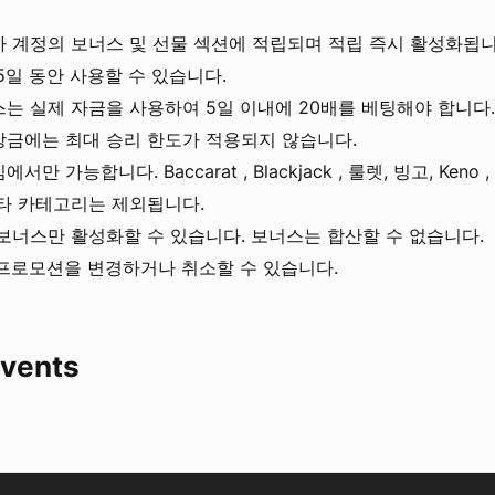
하 계정의 보너스 및 선물 섹션에 적립되며 적립 즉시 활성화됩니
5일 동안 사용할 수 있습니다.
는 실제 자금을 사용하여 5일 이내에 20배를 베팅해야 합니다.
상금에는 최대 승리 한도가 적용되지 않습니다.
만 가능합니다. Baccarat , Blackjack , 룰렛, 빙고, Keno ,
 기타 카테고리는 제외됩니다.
보너스만 활성화할 수 있습니다. 보너스는 합산할 수 없습니다.
지 프로모션을 변경하거나 취소할 수 있습니다.
vents