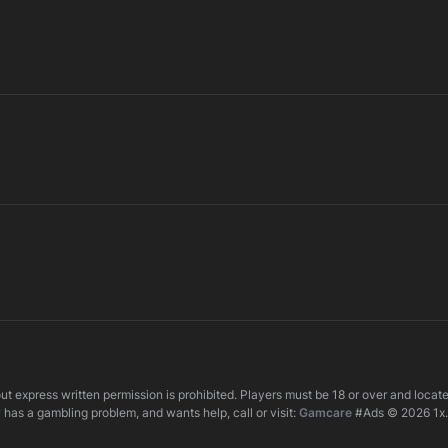
t express written permission is prohibited. Players must be 18 or over and located
 has a gambling problem, and wants help, call or visit:
Gamcare
#Ads © 2026 1x