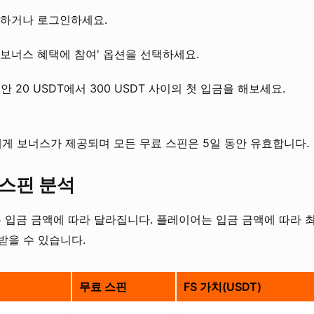
가입하거나 로그인하세요.
'보너스 혜택에 참여' 옵션을 선택하세요.
안 20 USDT에서 300 USDT 사이의 첫 입금을 해보세요.
게 보너스가 제공되며 모든 무료 스핀은 5일 동안 유효합니다.
 스핀 분석
는 입금 금액에 따라 달라집니다. 플레이어는 입금 금액에 따라 
받을 수 있습니다.
무료 스핀
FS 가치(USDT)