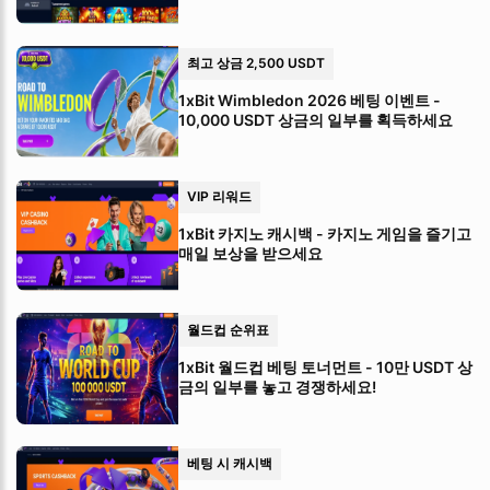
최고 상금 2,500 USDT
1xBit Wimbledon 2026 베팅 이벤트 -
10,000 USDT 상금의 일부를 획득하세요
VIP 리워드
1xBit 카지노 캐시백 - 카지노 게임을 즐기고
매일 보상을 받으세요
월드컵 순위표
1xBit 월드컵 베팅 토너먼트 - 10만 USDT 상
금의 일부를 놓고 경쟁하세요!
베팅 시 캐시백