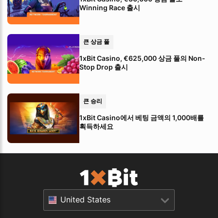
Winning Race 출시
큰 상금 풀
1xBit Casino, €625,000 상금 풀의 Non-
Stop Drop 출시
큰 승리
1xBit Casino에서 베팅 금액의 1,000배를
획득하세요
United States