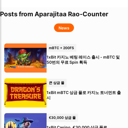
Posts from Aparajitaa Rao-Counter
News
mBTC + 200FS
1xBit 카지노 베팅 레이스 출시 - mBTC 및
50번의 무료 Spin 획득
큰 상금 풀
1xBit mBTC 상금 풀로 카지노 토너먼트 출
시
€30,000 상금 풀
1xBit Casino, €30,000 상금 풀로