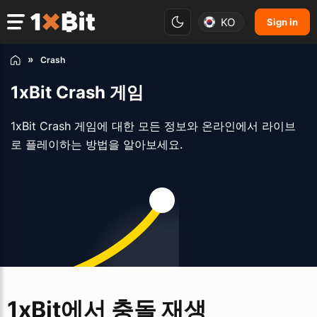
KO
Sign in
Crash
1xBit Crash 게임
1xBit Crash 게임에 대한 모든 정보와 온라인에서 라이브
로 플레이하는 방법을 알아보세요.
1xBit에서 충돌 재생