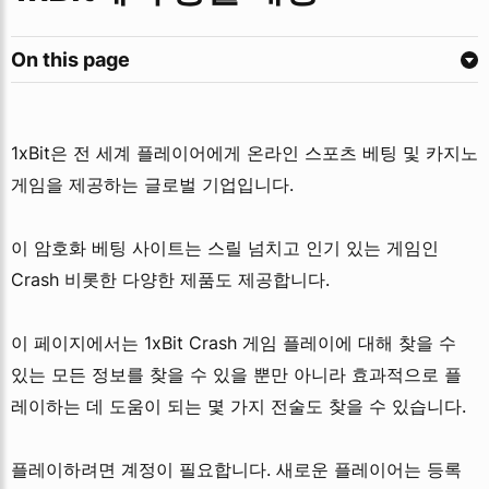
On this page
1xBit은 전 세계 플레이어에게 온라인 스포츠 베팅 및 카지노
게임을 제공하는 글로벌 기업입니다.
이 암호화 베팅 사이트는 스릴 넘치고 인기 있는 게임인
Crash 비롯한 다양한 제품도 제공합니다.
이 페이지에서는 1xBit Crash 게임 플레이에 대해 찾을 수
있는 모든 정보를 찾을 수 있을 뿐만 아니라 효과적으로 플
레이하는 데 도움이 되는 몇 가지 전술도 찾을 수 있습니다.
플레이하려면 계정이 필요합니다. 새로운 플레이어는 등록