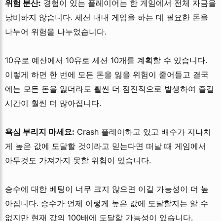
위험 분산:
경험이 있는 플레이어는 한 게임에서 전체 자금을
낭비하지 않습니다. 세션 내내 게임을 하는 데 필요한 돈을
나누어 위험을 나누었습니다.
10유로 예산에서 10유로 세션 10개를 계획할 수 있습니다.
이렇게 하면 한 번에 모든 돈을 잃을 위험이 줄어들고 결국
에는 모든 돈을 잃더라도 훨씬 더 점진적으로 발생하여 즐길
시간이 훨씬 더 많아집니다.
욕심 부리지 마세요:
Crash 플레이하고 있고 배수가 지나치
게 높은 값에 도달할 것이라고 믿는다면 떠날 때 게임에서
아무것도 가져가지 못할 위험이 있습니다.
승수에 대한 베팅이 너무 크지 않으면 이길 가능성이 더 높
아집니다. 승수가 언제 이렇게 높은 값에 도달할지는 알 수
없지만 현재 값의 100배에 도달할 가능성이 있습니다.