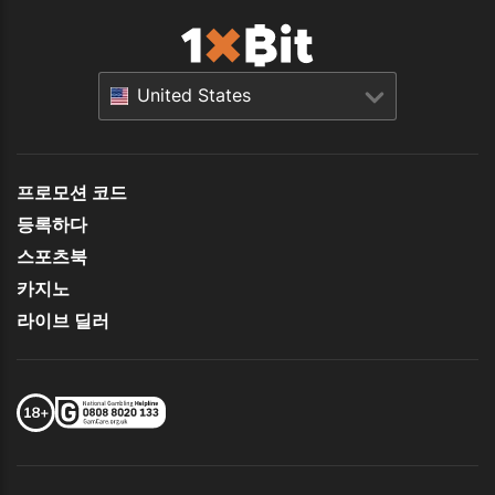
United States
프로모션 코드
등록하다
스포츠북
카지노
라이브 딜러