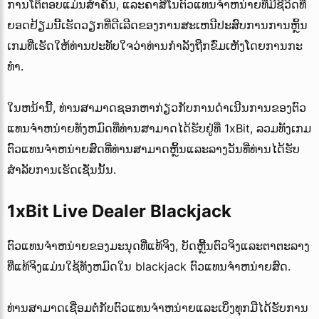
ການໂຕ້ຕອບແມ່ນສໍາຄັນ, ແລະຄາສິໂນຕົວແທນຈໍາຫນ່າຍທີ່ມີຊີວິດທີ່
ຍອດຢ້ຽມນີ້ເຮັດວຽກທີ່ດີເລີດຂອງການສະເຫນີປະສົບການການຫຼິ້ນ
ເກມທີ່ເຮັດໃຫ້ທ່ານປະທັບໃຈວ່າທ່ານກໍາລັງຖືກຂົ່ມເຫັງໂດຍການກະ
ທໍາ.
ໃນຫນ້ານີ້, ທ່ານສາມາດຊອກຫາກ່ຽວກັບການດໍາເນີນການຂອງຕົວ
ແທນຈໍາຫນ່າຍທັງຫມົດທີ່ທ່ານສາມາດໄດ້ຮັບຢູ່ທີ່ 1xBit, ລວມທັງເກມ
ຕົວແທນຈໍາຫນ່າຍສົດທີ່ທ່ານສາມາດຫຼິ້ນແລະລາງວັນທີ່ທ່ານໄດ້ຮັບ
ສໍາລັບການເຮັດເຊັ່ນນັ້ນ.
1xBit Live Dealer Blackjack
ຕົວແທນຈໍາຫນ່າຍຂອງມະນຸດທີ່ແທ້ຈິງ, ບັດຫຼີ້ນຕົວຈິງແລະຕາຕະລາງ
ທີ່ແທ້ຈິງແມ່ນໃຊ້ທັງຫມົດໃນ blackjack ຕົວແທນຈໍາຫນ່າຍສົດ.
ທ່ານ​ສາ​ມາດ​ເຊື່ອມ​ຕໍ່​ກັບ​ຕົວ​ແທນ​ຈໍາ​ຫນ່າຍ​ແລະ​ເບິ່ງ​ທຸກ​ມື​ໄດ້​ຮັບ​ການ​