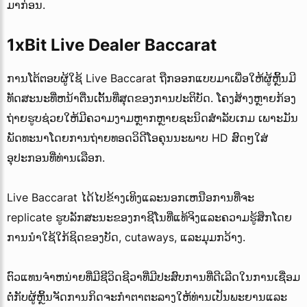
ມາກ່ອນ.
1xBit Live Dealer Baccarat
ການໂຕ້ຕອບຜູ້ໃຊ້ Live Baccarat ຖືກອອກແບບມາເພື່ອໃຫ້ຜູ້ຫຼິ້ນມີ
ທັດສະນະທີ່ຫນ້າຕື່ນເຕັ້ນທີ່ສຸດຂອງການປະຕິບັດ. ໂຄງສ້າງຫຼາຍກ້ອງ
ຖ່າຍຮູບຊ່ວຍໃຫ້ມີຄວາມງາມຫຼາກຫຼາຍຊະນິດສຳລັບເກມ ເພາະມັນ
ພັດທະນາໂດຍການຖ່າຍທອດວິດີໂອຄຸນນະພາບ HD ສົດໆໃສ່
ອຸປະກອນທີ່ທ່ານເລືອກ.
Live Baccarat ໄດ້ໄປຂ້າງເທິງແລະນອກເຫນືອການທີ່ຈະ
replicate ຮູບລັກສະນະຂອງກາຊີໂນທີ່ແທ້ຈິງແລະຄວາມຮູ້ສຶກໂດຍ
ການນໍາໃຊ້ໃກ້ຊິດຂອງບັດ, cutaways, ແລະມຸມກວ້າງ.
ຕົວແທນຈໍາຫນ່າຍທີ່ມີຊີວິດຊີວາທີ່ມີປະສົບການທີ່ດີເລີດໃນການເຊື່ອມ
ຕໍ່ກັບຜູ້ຫຼິ້ນຈັດການກິດຈະກໍາຕາຕະລາງໃຫ້ທ່ານເປັນພະຍານແລະ