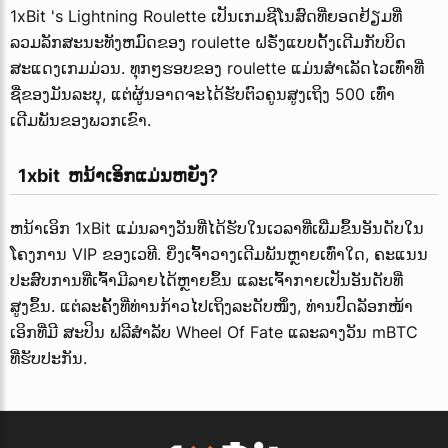
1xBit 's Lightning Roulette ເປັນເກມຊີໂນສົດທີ່ຍອດຢ້ຽມທີ່
ລວມລັກສະນະທັງຫມົດຂອງ roulette ຝຣັ່ງແບບດັ້ງເດີມກັບບິດ
ສະແດງເກມມ່ວນ. ທຸກໆຮອບຂອງ roulette ແມ່ນສໍາເລັດໄວເທົ່າທີ່
ຊື່ຂອງມັນລະບຸ, ແຕ່ຜູ້ນອາດຈະໄດ້ຮັບຕົວຄູນສູງເຖິງ 500 ເທົ່າ
ເດີມພັນຂອງພວກເຂົາ.
  1xbit  ຫນ້າເອິກແມ່ນຫຍັງ?
ຫນ້າເອິກ 1xBit ແມ່ນລາງວັນທີ່ໄດ້ຮັບໃນເວລາທີ່ເພີ່ມຂຶ້ນອັນດັບໃນ
ໂຄງການ VIP ຂອງເວທີ. ຍິ່ງເຈົ້າວາງເດີມພັນຫຼາຍເທົ່າໃດ, ຄະແນນ
ປະສົບການທີ່ເຈົ້າມີລາຍໄດ້ຫຼາຍຂຶ້ນ ແລະເຈົ້າກາຍເປັນອັນດັບທີ່
ສູງຂຶ້ນ. ແຕ່ລະຄັ້ງທີ່ທ່ານກ້າວໄປເຖິງລະດັບໜຶ່ງ, ທ່ານປົດລັອກໜ້າ
ເອິກທີ່ມີ
ສະປິນ
ຟລີສຳລັບ
Wheel
Of Fate ແລະລາງວັນ mBTC
ທີ່ຮັບປະກັນ.