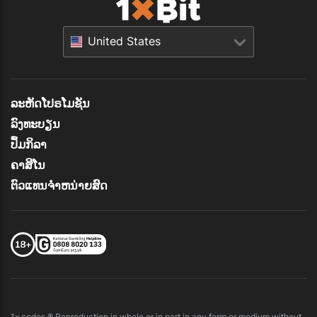
United States
ລະຫັດໂປຣໂມຊັນ
ລົງທະບຽນ
ປຶ້ມກິລາ
ຄາສິໂນ
ຕົວແທນຈໍາຫນ່າຍສົດ
1x.codes ® Reproduction in whole or in part in any form or medium without