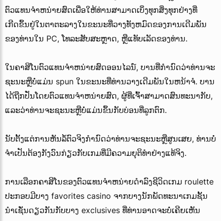
ຕົວແທນຈໍາຫນ່າຍສົດເພື່ອໃຫ້ທ່ານສາມາດເບິ່ງທຸກສິ່ງທຸກຢ່າງທີ່
ເກີດຂຶ້ນຢູ່ໃນຕາຕະລາງໃນຂະນະທີ່ວາງທັງຫມົດຂອງການເດີມພັນ
ຂອງທ່ານໃນ PC, ໂທລະສັບສະຫຼາດ, ຫຼືແທັບເລັດຂອງທ່ານ.
ໃນຄາສິໂນຕົວແທນຈໍາຫນ່າຍສົດອອນໄລນ໌, ບານທີ່ກໍານົດວ່າທ່ານຈະ
ຊະນະຫຼືບໍ່ແມ່ນ spun ໃນຂະນະທີ່ທ່ານວາງເດີມພັນໃນຫນ້າຈໍ. ບານ
ໄດ້ຖືກປັ່ນໂດຍຕົວແທນຈໍາຫນ່າຍສົດ, ຜູ້ທີ່ເຈົ້າສາມາດສົນທະນາກັບ,
ແລະວ່າທ່ານຈະຊະນະຫຼືບໍ່ແມ່ນຂຶ້ນກັບບ່ອນທີ່ລູກຕົກ.
ນັບຕັ້ງແຕ່ການຫັນລໍ້ຕົວຈິງກໍານົດວ່າທ່ານຈະຊະນະຫຼືສູນເສຍ, ທ່ານບໍ່
ຈໍາເປັນຕ້ອງກັງວົນກ່ຽວກັບເກມທີ່ມີຄວາມຍຸຕິທໍາຢ່າງແທ້ຈິງ.
ການເລືອກຄາສິໂນຂອງຕົວແທນຈໍາຫນ່າຍດໍາລົງຊີວິດເກມ roulette
ປະກອບມີບາງ favorites casino ຈາກບາງນັກພັດທະນາເກມຊັ້ນ
ນໍາເຊັ່ນດຽວກັນກັບບາງ exclusives ທີ່ທ່ານອາດຈະບໍ່ເຄີຍເຫັນ