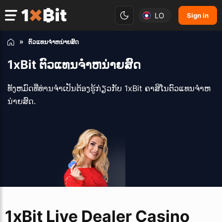
LO
Sign in
ຕົວແທນຈໍາຫນ່າຍສົດ
1xBit ຕົວແທນຈໍາຫນ່າຍສົດ
ທັງຫມົດທີ່ທ່ານຈໍາເປັນຕ້ອງຮູ້ກ່ຽວກັບ 1xBit ຄາສິໂນຕົວແທນຈໍາຫ
ນ່າຍສົດ.
1xBit Live Dealer Casino