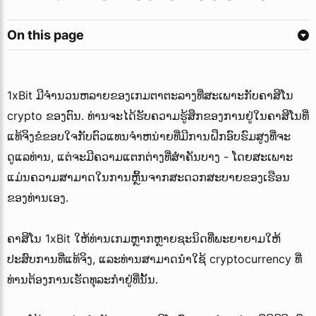
On this page
1xBit ມີຈໍານວນຫລາຍຂອງເກມຕາຕະລາງທີ່ສະເພາະກັບຄາສິໂນ
crypto ຂອງຕົນ. ທ່ານຈະໄດ້ຮັບຄວາມຮູ້ສຶກຂອງການຢູ່ໃນຄາສິໂນທີ່
ແທ້ຈິງຂໍຂອບໃຈກັບຕົວແທນຈໍາຫນ່າຍທີ່ມີການຝຶກອົບຮົມສູງທີ່ຈະ
ດູແລທ່ານ, ແຕ່ຈະມີຄວາມແຕກຕ່າງທີ່ສໍາຄັນບາງ - ໂດຍສະເພາະ
ແມ່ນຄວາມສາມາດໃນການຫຼິ້ນຈາກສະດວກສະບາຍຂອງເຮືອນ
ຂອງທ່ານເອງ.
ຄາສິໂນ 1xBit ໃຫ້ທ່ານເກມຫຼາກຫຼາຍຊະນິດທີ່ພະຍາຍາມໃຫ້
ປະສົບການທີ່ແທ້ຈິງ, ແລະທ່ານສາມາດນໍາໃຊ້ cryptocurrency ທີ່
ທ່ານຕ້ອງການເຮັດທຸລະກໍາຢູ່ທີ່ນັ້ນ.