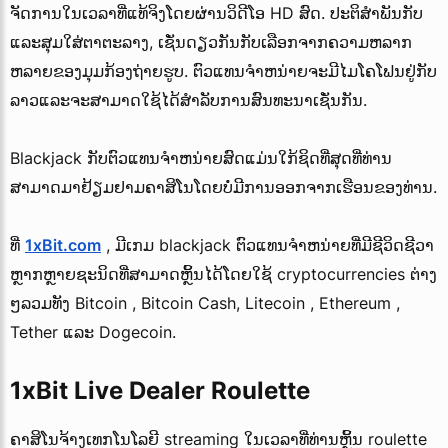
ຈັດ​ການ​ໃນ​ເວ​ລາ​ທີ່​ແທ້​ຈິງ​ໂດຍ​ຜ່ານ​ວິ​ດີ​ໂອ HD ສົດ​. ປະຕິສໍາພັນກັບ
ແລະສຸມໃສ່ຕາຕະລາງ, ເຊັ່ນດຽວກັນກັບເລືອກຈາກຄວາມຫລາກ
ຫລາຍຂອງມຸມກ້ອງຖ່າຍຮູບ. ຕົວແທນຈໍາຫນ່າຍຈະມີໄມໂຄໂຟນຢູ່ກັບ
ລາວແລະຈະສາມາດໃຊ້ໄດ້ສໍາລັບການສົນທະນາເຊັ່ນກັນ.
Blackjack
ກັບຕົວແທນຈໍາຫນ່າຍສົດແມ່ນໃກ້ຊິດທີ່ສຸດທີ່ທ່ານ
ສາມາດມາຢ້ຽມຢາມຄາສິໂນໂດຍບໍ່ມີການອອກຈາກເຮືອນຂອງທ່ານ.
ທີ່
1xBit.com
, ມີເກມ
blackjack
ຕົວແທນຈໍາຫນ່າຍທີ່ມີຊີວິດຊີວາ
ຫຼາກຫຼາຍຊະນິດທີ່ສາມາດຫຼິ້ນໄດ້ໂດຍໃຊ້ cryptocurrencies ຕ່າງ
ໆລວມທັງ Bitcoin , Bitcoin Cash, Litecoin , Ethereum ,
Tether ແລະ Dogecoin.
1xBit Live Dealer Roulette
ຄາສິໂນຈ້າງເທກໂນໂລຍີ streaming ໃນເວລາທີ່ທ່ານຫຼິ້ນ roulette