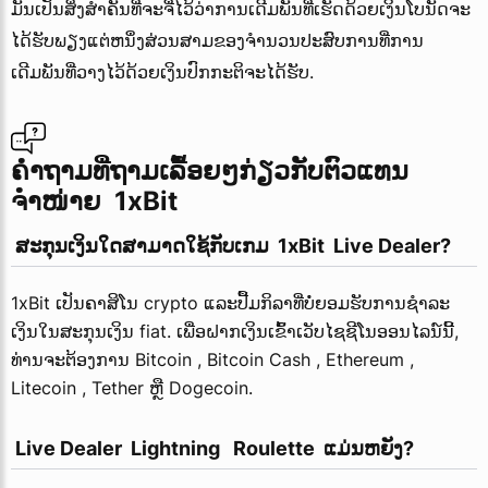
ມັນເປັນສິ່ງສໍາຄັນທີ່ຈະຈື່ໄວ້ວ່າການເດີມພັນທີ່ເຮັດດ້ວຍເງິນໂບນັດຈະ
ໄດ້ຮັບພຽງແຕ່ຫນຶ່ງສ່ວນສາມຂອງຈໍານວນປະສົບການທີ່ການ
ເດີມພັນທີ່ວາງໄວ້ດ້ວຍເງິນປົກກະຕິຈະໄດ້ຮັບ.
ຄຳຖາມທີ່ຖາມເລື້ອຍໆກ່ຽວກັບຕົວແທນ
ຈຳໜ່າຍ  1xBit 
 ສະກຸນເງິນໃດສາມາດໃຊ້ກັບເກມ  1xBit  Live Dealer?
1xBit ເປັນຄາສິໂນ
crypto
ແລະປື້ມກິລາທີ່ບໍ່ຍອມຮັບການຊໍາລະ
ເງິນໃນສະກຸນເງິນ fiat. ເພື່ອຝາກເງິນເຂົ້າເວັບໄຊຊີໂນອອນໄລນ໌ນີ້,
ທ່ານຈະຕ້ອງການ Bitcoin , Bitcoin Cash , Ethereum ,
Litecoin , Tether ຫຼື Dogecoin.
 Live Dealer  Lightning   Roulette  ແມ່ນຫຍັງ?