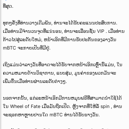
ທີ່ສຸດ.
ທຸກໆຄັ້ງທີ່ທ່ານວາງເດີມພັນ, ທ່ານຈະໄດ້ຮັບຄະແນນປະສົບການ.
ເມື່ອທ່ານມີຈໍານວນຈຸດທີ່ແນ່ນອນ, ທ່ານຈະເລື່ອນຊັ້ນ VIP . ເມື່ອທ່ານ
ກ້າວໄປສູ່ລະດັບໃຫມ່, ຫນ້າເອິກທີ່ມີການຮັບປະກັນຂອງລາງວັນ
mBTC ຈະກາຍເປັນທີ່ມີຢູ່.
ເຖິງແມ່ນວ່າລາງວັນທີ່ອາດຈະໄດ້ຮັບຈາກຫນ້າເອິກເຫຼົ່ານີ້ແມ່ນ, ໃນ
ຄວາມຫມາຍດ້ານວິຊາການ, ແບບສຸ່ມ, ມູນຄ່າຂອງພວກມັນຈະ
ເພີ່ມຂຶ້ນເມື່ອທ່ານຜ່ານລະດັບຕ່າງໆ.
ນອກຈາກນັ້ນ, ແຕ່ລະຫນ້າເອິກມີການຫມຸນຟຣີທີ່ສາມາດນໍາໃຊ້ໄດ້
ໃນ Wheel of Fate ເມື່ອມັນຖືກເປີດ. ຫຼັງຈາກທີ່ໃຫ້ລໍ້
spin
, ທ່ານ
ຈະຊອກຫາຫຼາຍປານໃດ mBTC ທ່ານໄດ້ຮັບຮາງວັນ.