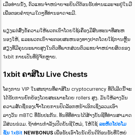
ເມື່ອທ່ານນັ່ງ, ຕົວແທນຈໍາຫນ່າຍຈະຍິນດີຕ້ອນຮັບທ່ານແລະຈະຢູ່ໃນມື
ເພື່ອຕອບຄໍາຖາມໃດໆທີ່ທ່ານອາດຈະມີ.
ພຽງແຕ່ສົ່ງຂໍ້ຄວາມໃຫ້ພວກເຂົາໂດຍໃຊ້ເຄື່ອງມືສົນທະນາທີ່ສະຫ
ນອງໃຫ້, ແລະພວກເຂົາຈະຕອບສະຫນອງທາງປາກໂດຍໃຊ້ການຫຼິ້ນ
ສຽງທີ່ມີຄຸນນະພາບສູງໃນຕົວທີ່ພາກສ່ວນຕົວແທນຈໍາຫນ່າຍສົດຂອງ
1xbit ກາຍເປັນທີ່ຮູ້ຈັກຫຼາຍ.
1xbit ຄາສິໂນ Live Chests
ໂຄງການ VIP ໃນສະຖານທີ່ຄາສິໂນ cryptocurrency ທີ່ດີເລີດນີ້ຈະ
ໄດ້ຮັບການຍົກຍ້ອງໂດຍສະເພາະໂດຍ rollers ສູງ. ມັນໃຫ້ລາງວັນ
ຄວາມສັດຊື່ຂອງເຈົ້າໂດຍການປົດລັອກຫນ້າເອິກເຊິ່ງລວມເອົາ
ລາງວັນ mBTC ທີ່ຮັບປະກັນ. ທັນທີທີ່ທ່ານໄດ້ສ້າງບັນຊີທີ່ທ່ານສາມາດ
ມີສ່ວນຮ່ວມ. ຖ້າທ່ານກໍາລັງເປີດບັນຊີໃຫມ່, ໃຫ້ໃຊ້
ລະຫັດໂປຣໂມ
ຊັນ 1xBit
NEWBONUS
ເພື່ອຮັບເອົາໂບນັດຍິນດີຕ້ອນຮັບທີ່ໃຫຍ່