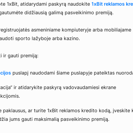
vote 1xBit, atidarydami paskyrą naudokite
1xBit reklamos kre
gautumėte didžiausią galimą pasveikinimo premiją.
ei registruojatės asmeniniame kompiuteryje arba mobiliajame
anaudoti sporto lažyboje arba kazino.
 ir gauti premiją:
acijos
puslapį naudodami šiame puslapyje pateiktas nuorod
racija“ ir atidarykite paskyrą vadovaudamiesi ekrane
kcijomis.
e paklausus, ar turite 1xBit reklamos kredito kodą, įveskite
žia jums gauti maksimalią pasveikinimo premiją.