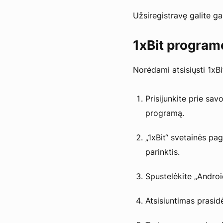
Užsiregistravę galite gau
1xBit program
Norėdami atsisiųsti 1xBi
Prisijunkite prie sav
programą.
„1xBit“ svetainės pa
parinktis.
Spustelėkite „Androi
Atsisiuntimas prasid