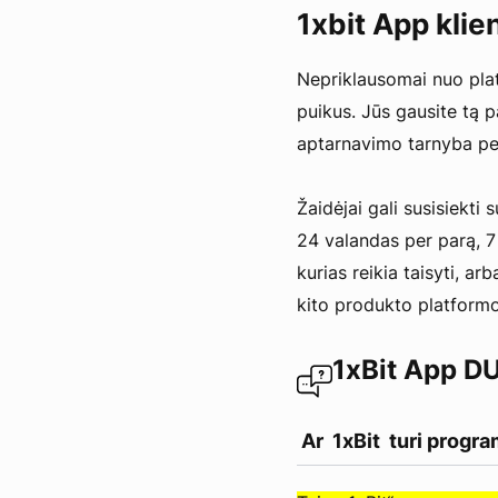
1xbit App kli
Nepriklausomai nuo platf
puikus. Jūs gausite tą p
aptarnavimo tarnyba per 
Žaidėjai gali susisiekti
24 valandas per parą, 7 
kurias reikia taisyti, ar
kito produkto platformoj
1xBit App D
 Ar  1xBit  turi progr