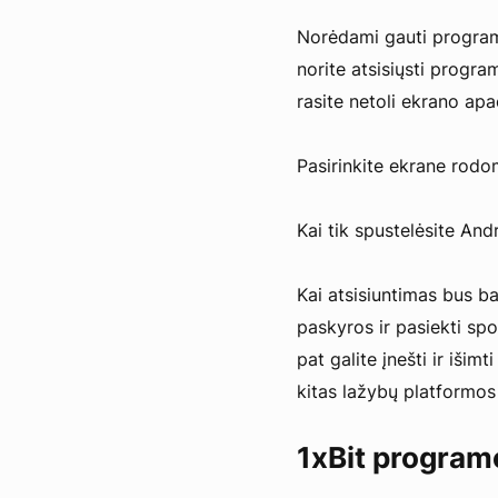
Norėdami gauti programą
norite atsisiųsti progr
rasite netoli ekrano apa
Pasirinkite ekrane rodo
Kai tik spustelėsite And
Kai atsisiuntimas bus ba
paskyros ir pasiekti spor
pat galite įnešti ir išim
kitas lažybų platformos s
1xBit program