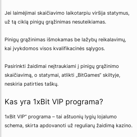
Jei laimėjimai skaičiavimo laikotarpiu viršija statymus,
už tą ciklą pinigų grąžinimas nesuteikiamas.
Pinigų grąžinimas išmokamas be lažybų reikalavimų,
kai įvykdomos visos kvalifikacinės sąlygos.
Pasirinkti žaidimai neįtraukiami į pinigų grąžinimo
skaičiavimą, o statymai, atlikti „BitGames“ skiltyje,
neskiria patirties taškų.
Kas yra 1xBit VIP programa?
1xBit VIP“ programa – tai aštuonių lygių lojalumo
schema, skirta apdovanoti už reguliarų žaidimą kazino.