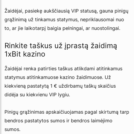
Žaidėjai, pasiekę aukščiausią VIP statusą, gauna pinigų
grąžinimą už tinkamus statymus, nepriklausomai nuo
to, ar jie laikotarpį baigia pelningai, ar nuostolingai.
Rinkite taškus už įprastą žaidimą
1xBit kazino
Žaidėjai renka patirties taškus atlikdami atitinkamus
statymus atitinkamuose kazino žaidimuose. Už
kiekvieną pastatytą 1 € uždirbamų taškų skaičius
didėja su kiekvienu VIP lygiu.
Pinigų grąžinimas apskaičiuojamas pagal skirtumą tarp
bendros pastatytos sumos ir bendros laimėjimo
sumos.