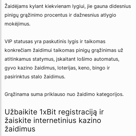
Žaidėjams kylant kiekvienam lygiui, jie gauna didesnius
pinigų grąžinimo procentus ir dažnesnius atlygio
mokėjimus.
VIP statusas yra paskutinis lygis ir taikomas
konkrečiam žaidimui taikomas pinigų grąžinimas už
atitinkamus statymus, įskaitant lošimo automatus,
gyvo kazino žaidimus, loterijas, keno, bingo ir
pasirinktus stalo žaidimus.
Grąžinama suma priklauso nuo žaidimo kategorijos.
Užbaikite 1xBit registraciją ir
žaiskite internetinius kazino
žaidimus