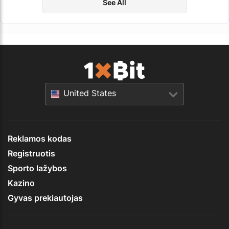
See All
United States
Reklamos kodas
Registruotis
Sporto lažybos
Kazino
Gyvas prekiautojas