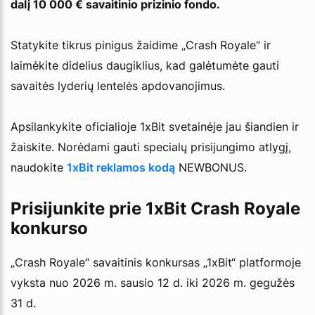
dalį 10 000 € savaitinio prizinio fondo.
Statykite tikrus pinigus žaidime „Crash Royale“ ir
laimėkite didelius daugiklius, kad galėtumėte gauti
savaitės lyderių lentelės apdovanojimus.
Apsilankykite oficialioje 1xBit svetainėje jau šiandien ir
žaiskite. Norėdami gauti specialų prisijungimo atlygį,
naudokite
1xBit reklamos kodą
NEWBONUS.
Prisijunkite prie 1xBit Crash Royale
konkurso
„Crash Royale“ savaitinis konkursas „1xBit“ platformoje
vyksta nuo 2026 m. sausio 12 d. iki 2026 m. gegužės
31 d.