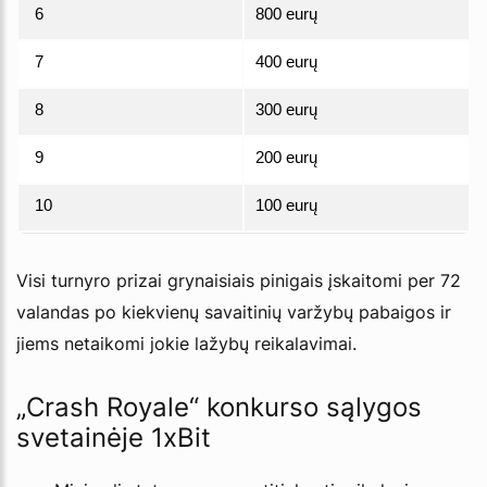
6
800 eurų
7
400 eurų
8
300 eurų
9
200 eurų
10
100 eurų
Visi turnyro prizai grynaisiais pinigais įskaitomi per 72
valandas po kiekvienų savaitinių varžybų pabaigos ir
jiems netaikomi jokie lažybų reikalavimai.
„Crash Royale“ konkurso sąlygos
svetainėje 1xBit