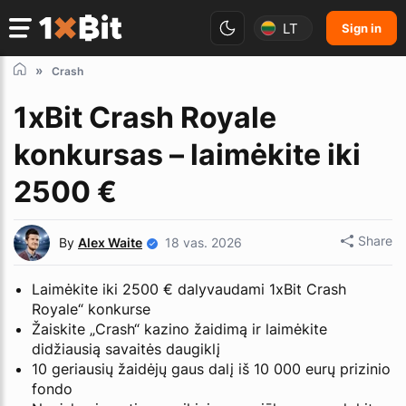
LT
Sign in
Crash
1xBit Crash Royale
konkursas – laimėkite iki
2500 €
Share
By
Alex Waite
18 vas. 2026
Laimėkite iki 2500 € dalyvaudami 1xBit Crash
Royale“ konkurse
Žaiskite „Crash“ kazino žaidimą ir laimėkite
didžiausią savaitės daugiklį
10 geriausių žaidėjų gaus dalį iš 10 000 eurų prizinio
fondo