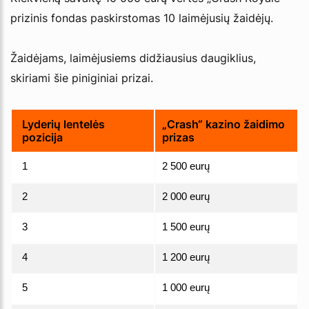
prizinis fondas paskirstomas 10 laimėjusių žaidėjų.
Žaidėjams, laimėjusiems didžiausius daugiklius,
skiriami šie piniginiai prizai.
Lyderių lentelės
„Crash“ kazino žaidimo
pozicija
prizas
1
2 500 eurų
2
2 000 eurų
3
1 500 eurų
4
1 200 eurų
5
1 000 eurų