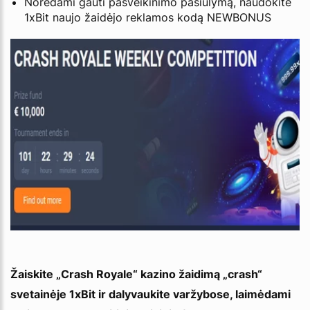
Norėdami gauti pasveikinimo pasiūlymą, naudokite
1xBit naujo žaidėjo reklamos kodą NEWBONUS
Žaiskite „Crash Royale“ kazino žaidimą „crash“
svetainėje 1xBit ir dalyvaukite varžybose, laimėdami