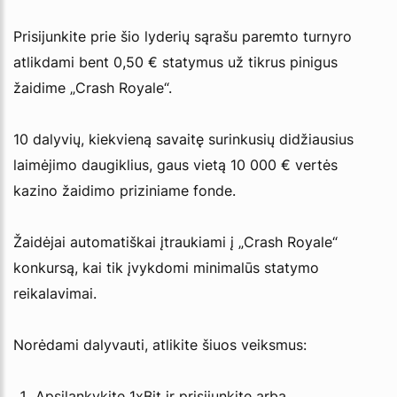
Prisijunkite prie šio lyderių sąrašu paremto turnyro
atlikdami bent 0,50 € statymus už tikrus pinigus
žaidime „Crash Royale“.
10 dalyvių, kiekvieną savaitę surinkusių didžiausius
laimėjimo daugiklius, gaus vietą 10 000 € vertės
kazino žaidimo priziniame fonde.
Žaidėjai automatiškai įtraukiami į „Crash Royale“
konkursą, kai tik įvykdomi minimalūs statymo
reikalavimai.
Norėdami dalyvauti, atlikite šiuos veiksmus:
Apsilankykite 1xBit ir prisijunkite arba