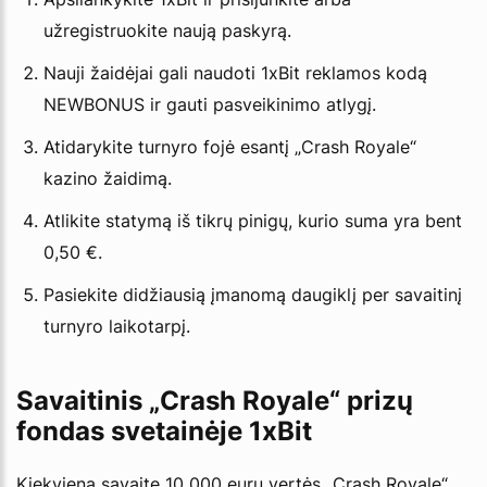
užregistruokite naują paskyrą.
Nauji žaidėjai gali naudoti 1xBit reklamos kodą
NEWBONUS ir gauti pasveikinimo atlygį.
Atidarykite turnyro fojė esantį „Crash Royale“
kazino žaidimą.
Atlikite statymą iš tikrų pinigų, kurio suma yra bent
0,50 €.
Pasiekite didžiausią įmanomą daugiklį per savaitinį
turnyro laikotarpį.
Savaitinis „Crash Royale“ prizų
fondas svetainėje 1xBit
Kiekvieną savaitę 10 000 eurų vertės „Crash Royale“