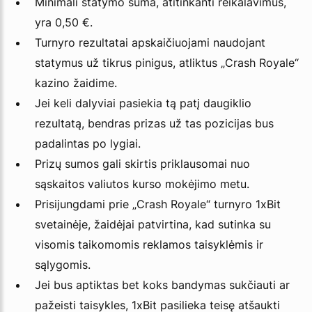
Minimali statymo suma, atitinkanti reikalavimus,
yra 0,50 €.
Turnyro rezultatai apskaičiuojami naudojant
statymus už tikrus pinigus, atliktus „Crash Royale“
kazino žaidime.
Jei keli dalyviai pasiekia tą patį daugiklio
rezultatą, bendras prizas už tas pozicijas bus
padalintas po lygiai.
Prizų sumos gali skirtis priklausomai nuo
sąskaitos valiutos kurso mokėjimo metu.
Prisijungdami prie „Crash Royale“ turnyro 1xBit
svetainėje, žaidėjai patvirtina, kad sutinka su
visomis taikomomis reklamos taisyklėmis ir
sąlygomis.
Jei bus aptiktas bet koks bandymas sukčiauti ar
pažeisti taisykles, 1xBit pasilieka teisę atšaukti