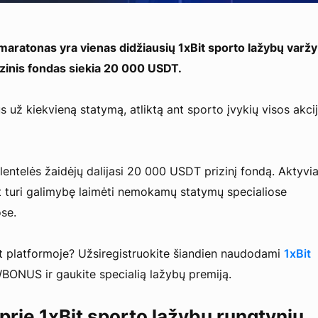
maratonas yra vienas didžiausių 1xBit sporto lažybų varžy
izinis fondas siekia 20 000 USDT.
s už kiekvieną statymą, atliktą ant sporto įvykių visos akci
 lentelės žaidėjų dalijasi 20 000 USDT prizinį fondą. Aktyvia
at turi galimybę laimėti nemokamų statymų specialiose
ose.
t platformoje? Užsiregistruokite šiandien naudodami
1xBit
ONUS ir gaukite specialią lažybų premiją.
 prie 1xBit sporto lažybų rungtynių