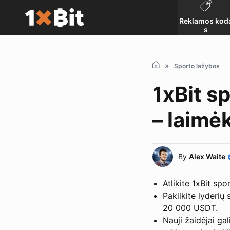
Reklamos kod
s
Sporto lažybos
1xBit s
– laimė
By
Alex Waite
Atlikite 1xBit s
Pakilkite lyderių
20 000 USDT.
Nauji žaidėjai ga