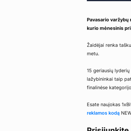
Pavasario varžybų 
kurio mėnesinis pr
Žaidėjai renka tašku
metu.
15 geriausių lyderių
lažybininkai taip p
finalinėse kategorij
Esate naujokas 1xBi
reklamos kodą
NEWB
Prisijunkite