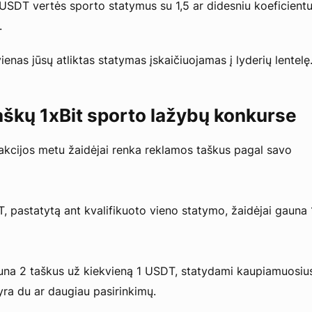
 USDT vertės sporto statymus su 1,5 ar didesniu koeficient
.
enas jūsų atliktas statymas įskaičiuojamas į lyderių lentelę
aškų 1xBit sporto lažybų konkurse
akcijos metu žaidėjai renka reklamos taškus pagal savo
, pastatytą ant kvalifikuoto vieno statymo, žaidėjai gauna 
auna 2 taškus už kiekvieną 1 USDT, statydami kaupiamuosiu
yra du ar daugiau pasirinkimų.