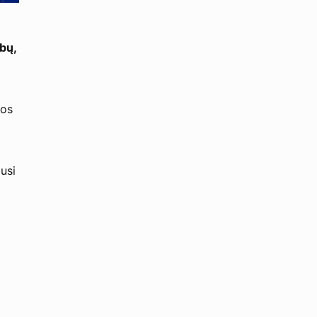
bų,
jos
usi