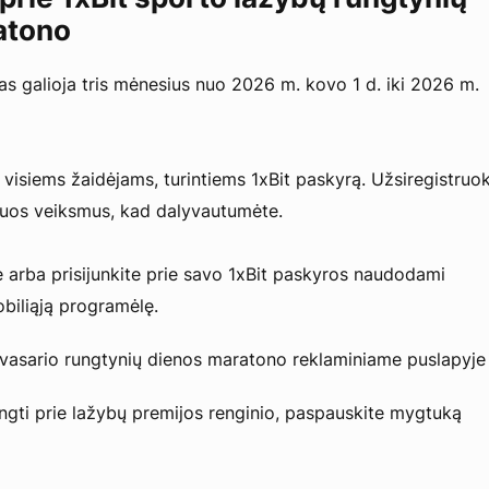
atono
as galioja tris mėnesius nuo 2026 m. kovo 1 d. iki 2026 m.
 visiems žaidėjams, turintiems 1xBit paskyrą. Užsiregistruok
 šiuos veiksmus, kad dalyvautumėte.
e arba prisijunkite prie savo 1xBit paskyros naudodami
biliąją programėlę.
vasario rungtynių dienos maratono reklaminiame puslapyje 
ngti prie lažybų premijos renginio, paspauskite mygtuką