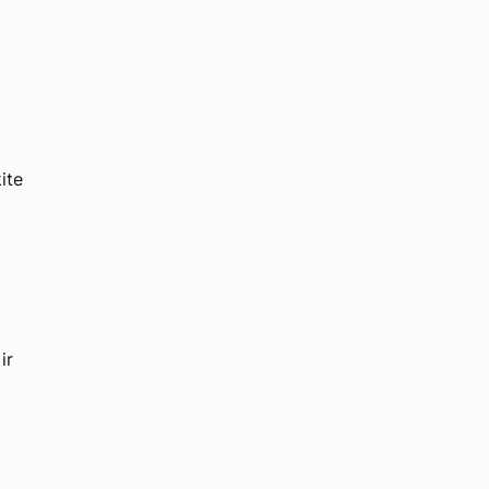
ite
ir