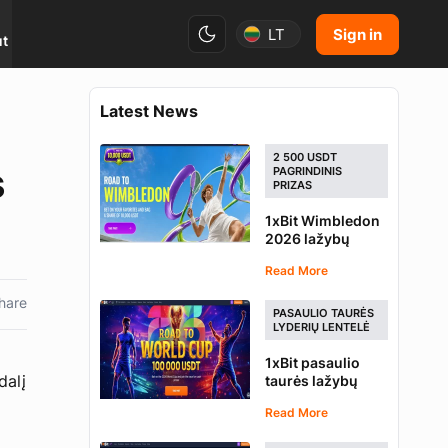
Sign in
LT
ut
Latest News
2 500 USDT
s
PAGRINDINIS
PRIZAS
1xBit Wimbledon
2026 lažybų
pasiūlymas –
Read More
laimėkite dalį 10
000 USDT
hare
PASAULIO TAURĖS
LYDERIŲ LENTELĖ
1xBit pasaulio
dalį
taurės lažybų
turnyras –
Read More
varžykis dėl 100
000 USDT dalies