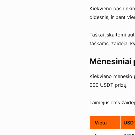
Kiekvieno pasirinki
didesnis, ir bent vie
Taškai įskaitomi au
taškams, žaidėjai ky
Mėnesiniai p
Kiekvieno mėnesio p
000 USDT prizų.
Laimėjusiems žaidėj
Vieta
USDT