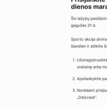
dienos mar
Šis lažybų pasiūlym
gegužės 31 d.
Sporto akcija atvira
šiandien ir atlikite
Užsiregistruokit
svetainę arba mo
Apsilankykite pa
Norėdami prisiju
„Dalyvauk“.