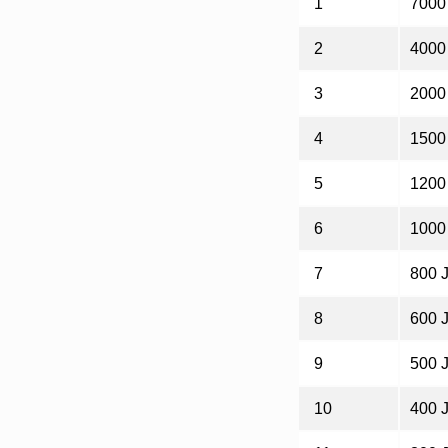
1
7000 
2
4000 
3
2000 
4
1500 
5
1200 
6
1000 
7
800 J
8
600 J
9
500 J
10
400 J