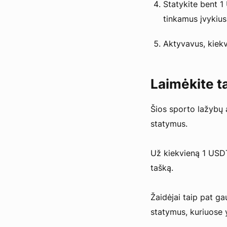
Statykite bent 1
tinkamus įvykius
Aktyvavus, kiekvi
Laimėkite t
Šios sporto lažybų 
statymus.
Už kiekvieną 1 USDT
tašką.
Žaidėjai taip pat g
statymus, kuriuose 