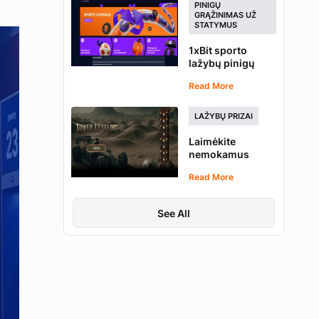
PINIGŲ
GRĄŽINIMAS UŽ
STATYMUS
1xBit sporto
lažybų pinigų
grąžinimas –
Read More
rinkite taškus už
kiekvieną statymą
LAŽYBŲ PRIZAI
Laimėkite
nemokamus
statymus
Read More
dalyvaudami
1xBit bokštų
lyginimo
See All
konkurse