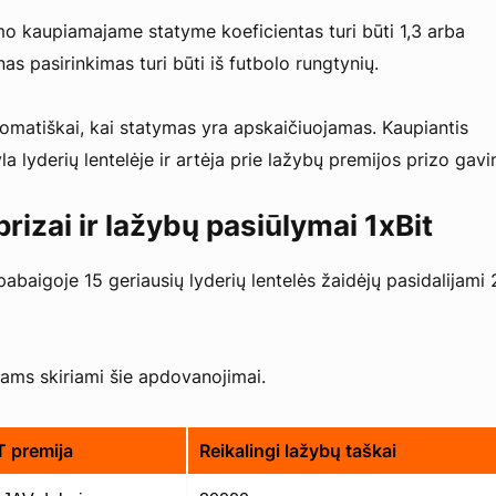
mo kaupiamajame statyme koeficientas turi būti 1,3 arba
nas pasirinkimas turi būti iš futbolo rungtynių.
tomatiškai, kai statymas yra apskaičiuojamas. Kaupiantis
la lyderių lentelėje ir artėja prie lažybų premijos prizo gav
rizai ir lažybų pasiūlymai 1xBit
abaigoje 15 geriausių lyderių lentelės žaidėjų pasidalijami 
ams skiriami šie apdovanojimai.
 premija
Reikalingi lažybų taškai