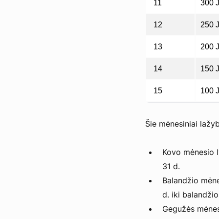
11
300 J
12
250 J
13
200 J
14
150 J
15
100 J
Šie mėnesiniai lažyb
Kovo mėnesio ly
31 d.
Balandžio mėnes
d. iki balandžio
Gegužės mėnesio