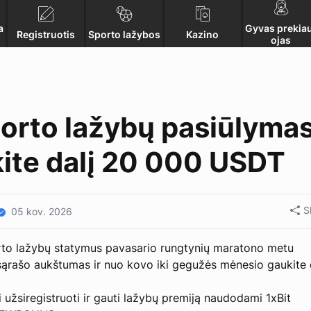
a
Gyvas prekia
Registruotis
Sporto lažybos
Kazino
ojas
porto lažybų pasiūlyma
kite dalį 20 000 USDT
S
05 kov. 2026
porto lažybų statymus pavasario rungtynių maratono metu
 sąrašo aukštumas ir nuo kovo iki gegužės mėnesio gaukite 
li užsiregistruoti ir gauti lažybų premiją naudodami 1xBit