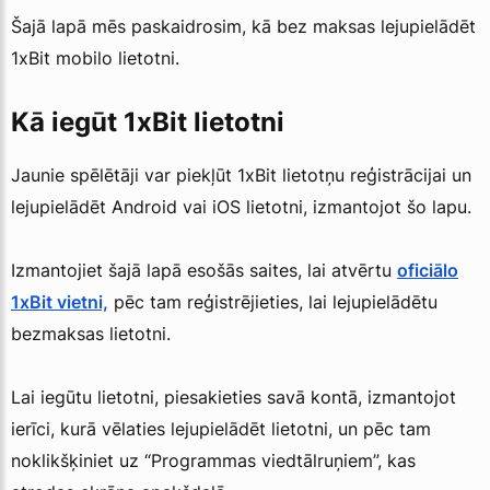
Šajā lapā mēs paskaidrosim, kā bez maksas lejupielādēt
1xBit mobilo lietotni.
Kā iegūt 1xBit lietotni
Jaunie spēlētāji var piekļūt 1xBit lietotņu reģistrācijai un
lejupielādēt Android vai iOS lietotni, izmantojot šo lapu.
Izmantojiet šajā lapā esošās saites, lai atvērtu
oficiālo
1xBit vietni,
pēc tam reģistrējieties, lai lejupielādētu
bezmaksas lietotni.
Lai iegūtu lietotni, piesakieties savā kontā, izmantojot
ierīci, kurā vēlaties lejupielādēt lietotni, un pēc tam
noklikšķiniet uz “Programmas viedtālruņiem”, kas