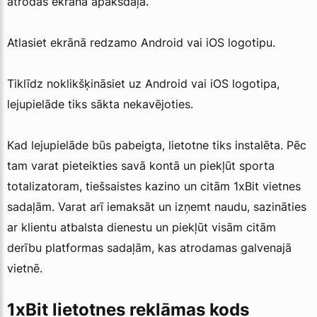
atrodas ekrāna apakšdaļā.
Atlasiet ekrānā redzamo Android vai iOS logotipu.
Tiklīdz noklikšķināsiet uz Android vai iOS logotipa,
lejupielāde tiks sākta nekavējoties.
Kad lejupielāde būs pabeigta, lietotne tiks instalēta. Pēc
tam varat pieteikties savā kontā un piekļūt sporta
totalizatoram, tiešsaistes kazino un citām 1xBit vietnes
sadaļām. Varat arī iemaksāt un izņemt naudu, sazināties
ar klientu atbalsta dienestu un piekļūt visām citām
derību platformas sadaļām, kas atrodamas galvenajā
vietnē.
1xBit lietotnes reklāmas kods