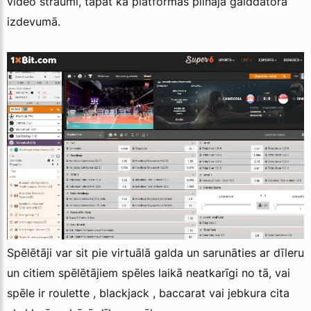
video straumi, tāpat kā platformas pilnajā galddatora
izdevumā.
Spēlētāji var sit pie virtuālā galda un sarunāties ar dīleru
un citiem spēlētājiem spēles laikā neatkarīgi no tā, vai
spēle ir roulette , blackjack , baccarat vai jebkura cita