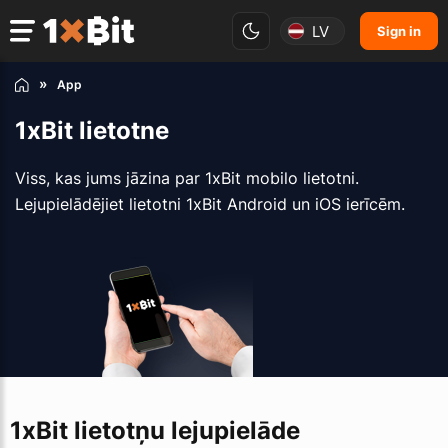
LV
Sign in
App
1xBit lietotne
Viss, kas jums jāzina par 1xBit mobilo lietotni.
Lejupielādējiet lietotni 1xBit Android un iOS ierīcēm.
1xBit lietotņu lejupielāde