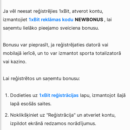
Ja vēl neesat reģistrējies 1xBit, atverot kontu,
izmantojiet
1xBit reklāmas kodu
NEWBONUS
, lai
saņemtu lielāko pieejamo sveiciena bonusu.
Bonusu var pieprasīt, ja reģistrējaties datorā vai
mobilajā ierīcē, un to var izmantot sporta totalizatorā
vai kazino.
Lai reģistrētos un saņemtu bonusu:
Dodieties uz
1xBit reģistrācijas
lapu, izmantojot šajā
lapā esošās saites.
Noklikšķiniet uz "Reģistrācija" un atveriet kontu,
izpildot ekrānā redzamos norādījumus.