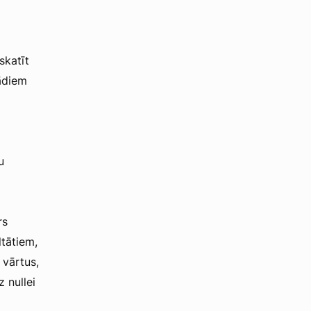
skatīt
žādiem
u
rs
ltātiem,
 vārtus,
 nullei