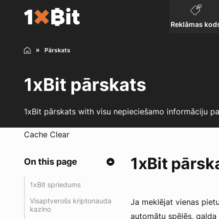
Reklāmas kod
Pārskats
1xBit pārskats
1xBit pārskats with visu nepieciešamo informāciju pa
Cache Clear
1xBit pārsk
On this page
1xBit spriedums
Visaptverošs kriptonauda
Ja meklējat vienas pietu
kazino
automātu spēlēs, galda s