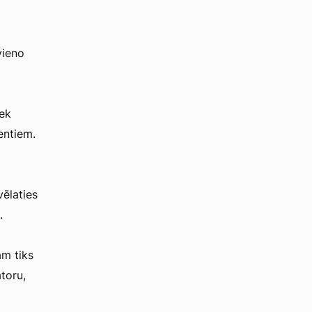
vieno
iek
entiem.
ēlaties
.
am tiks
toru,