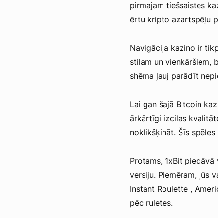
pirmajam tiešsaistes kaz
ērtu
kripto
azartspēļu p
Navigācija kazino ir tik
stilam un vienkāršiem, 
shēma ļauj parādīt nep
Lai gan šajā Bitcoin kazino ir pieejams milzīgs daudzums spēļu automātu, tās visas ir
ārkārtīgi izcilas kvalit
noklikšķināt. Šīs spēle
Protams, 1xBit piedāvā 
versiju. Piemēram, jūs varat atrast Lightning Roulette , VIP Ro
Instant Roulette , American Roulette , Immersive Roulette un citas iespējas, ja filtrējat tikai
pēc ruletes.