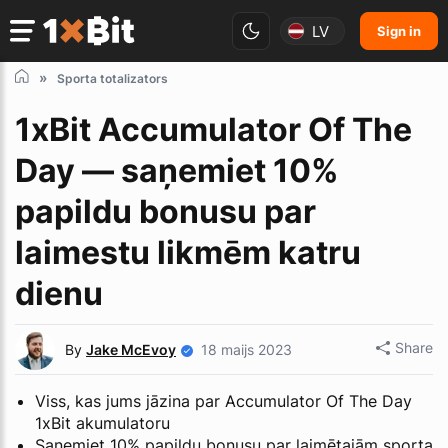
LV
Sign in
Sporta totalizators
1xBit Accumulator Of The
Day — saņemiet 10%
papildu bonusu par
laimestu likmēm katru
dienu
Share
By
Jake McEvoy
18 maijs 2023
Viss, kas jums jāzina par Accumulator Of The Day
1xBit akumulatoru
Saņemiet 10% papildu bonusu par laimētajām sporta