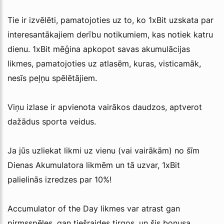
Tie ir izvēlēti, pamatojoties uz to, ko 1xBit uzskata par
interesantākajiem derību notikumiem, kas notiek katru
dienu. 1xBit mēģina apkopot savas akumulācijas
likmes, pamatojoties uz atlasēm, kuras, visticamāk,
nesīs peļņu spēlētājiem.
Viņu izlase ir apvienota vairākos daudzos, aptverot
dažādus sporta veidus.
Ja jūs uzliekat likmi uz vienu (vai vairākām) no šīm
Dienas Akumulatora likmēm un tā uzvar, 1xBit
palielinās izredzes par 10%!
Accumulator of the Day likmes var atrast gan
pirmsspēles, gan tiešraides tirgos, un šis bonusa