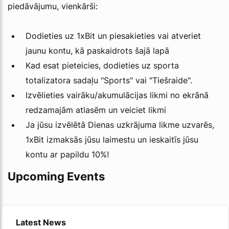
piedāvājumu, vienkārši:
Dodieties uz 1xBit un piesakieties vai atveriet
jaunu kontu, kā paskaidrots šajā lapā
Kad esat pieteicies, dodieties uz sporta
totalizatora sadaļu "Sports" vai "Tiešraide".
Izvēlieties vairāku/akumulācijas likmi no ekrānā
redzamajām atlasēm un veiciet likmi
Ja jūsu izvēlētā Dienas uzkrājuma likme uzvarēs,
1xBit izmaksās jūsu laimestu un ieskaitīs jūsu
kontu ar papildu 10%!
Upcoming Events
Latest News