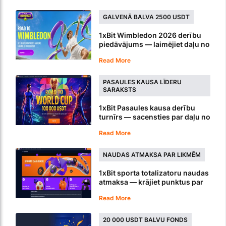
GALVENĀ BALVA 2500 USDT
1xBit Wimbledon 2026 derību
piedāvājums — laimējiet daļu no
10 000 USDT
Read More
PASAULES KAUSA LĪDERU
SARAKSTS
1xBit Pasaules kausa derību
turnīrs — sacensties par daļu no
100 000 USDT
Read More
NAUDAS ATMAKSA PAR LIKMĒM
1xBit sporta totalizatoru naudas
atmaksa — krājiet punktus par
katru likmi
Read More
20 000 USDT BALVU FONDS