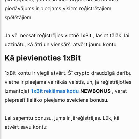
piedāvājums ir pieejams visiem reģistrētajiem
spēlētājiem.
Ja vēl neesat reģistrējies vietnē 1xBit , lasiet tālāk, lai
uzzinātu, kā ātri un vienkārši atvērt jaunu kontu.
Kā pievienoties 1xBit
1xBit kontu ir viegli atvērt. Šī crypto draudzīgā derību
vietne ir pieejama vairākās valstīs, un, ja reģistrējoties
izmantojat
1xBit reklāmas kodu
NEWBONUS
, varat
pieprasīt lielāko pieejamo sveiciena bonusu.
Lai saņemtu bonusu, jums ir jāreģistrējas. Lūk, kā
atvērt savu kontu: