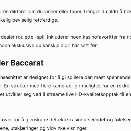
uren dikterer om du vinner eller taper, trenger du aldri å b
rkelig beviselig rettferdige.
 dealer roulette -spill inkluderer noen kasinofavoritter fra 
noen eksklusive du kanskje aldri har sett før.
ler Baccarat
nsesnittet er designet for å gi spillere den mest spennende
. En struktur med flere kameraer gir mulighet for en rekke 
 det utvikler seg ved å streame live HD-kvalitetsopptak til e
utover for å gjenskape det ekte kasinoutseendet og følelse
ene, utskjæringer og vidvinkelvisninger.