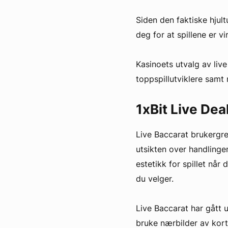
Siden den faktiske hjult
deg for at spillene er vi
Kasinoets utvalg av live
toppspillutviklere samt 
1xBit Live Dea
Live Baccarat brukergre
utsikten over handlingen
estetikk for spillet når
du velger.
Live Baccarat har gått 
bruke nærbilder av kort