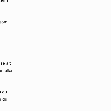
ten å
g som
,
se alt
n eller
s du
m du