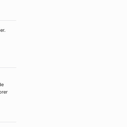
er.
de
orer