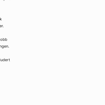
sk
er.
 jobb
ingen.
ludert