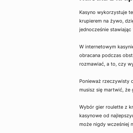
Kasyno wykorzystuje te
krupierem na żywo, dzi
jednocześnie stawiając 
W internetowym kasynie 
obracana podczas obsta
rozmawiać, a to, czy wy
Ponieważ rzeczywisty o
musisz się martwić, że
Wybór gier roulette z k
kasynowe od najlepszyc
może nigdy wcześniej ni