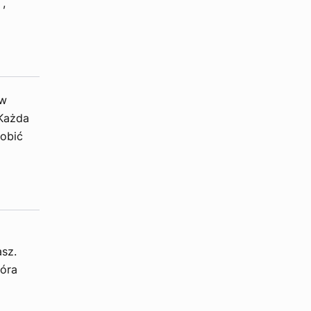
,
 w
 Każda
robić
sz.
óra