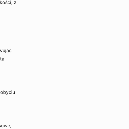
ości, z
wując
ta
dobyciu
sowe,