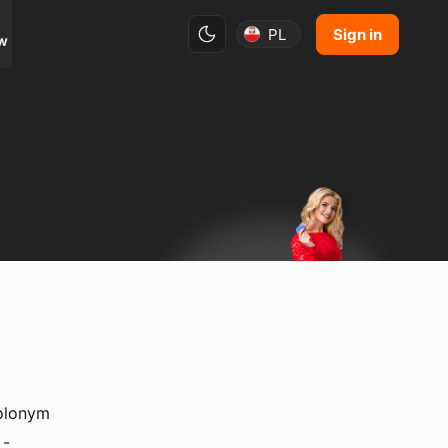
Sign in
PL
yw
olonym
 -