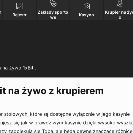
n
Zakłady sporto
Krupier na ż
Rejestr
Kasyno
we
o
 na żywo 1xBit .
it na żywo z krupierem
er stołowych, które są dostępne wyłącznie w jego kasynie
zujesz się jak w prawdziwym kasynie dzięki wysoko wyszk
rzy zaopiekują się Tobą, ale będą pewne znaczące różnice