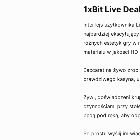
1xBit Live Dea
Interfejs użytkownika 
najbardziej ekscytując
różnych estetyk gry w 
materiału w jakości HD
Baccarat na żywo zrobi
prawdziwego kasyna, uż
Żywi, doświadczeni krup
czynnościami przy stole
będą pod ręką, aby odp
Po prostu wyślij im wi