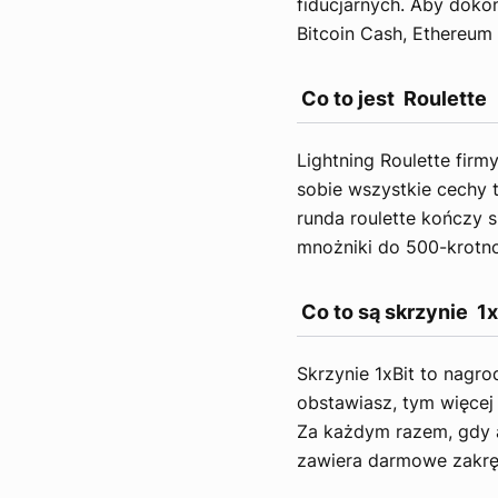
fiducjarnych. Aby dokon
Bitcoin Cash, Ethereum ,
 Co to jest  Roulette
Lightning Roulette firm
sobie wszystkie cechy t
runda roulette kończy s
mnożniki do 500-krotn
 Co to są skrzynie  1x
Skrzynie 1xBit to nagr
obstawiasz, tym więce
Za każdym razem, gdy 
zawiera darmowe
zakrę