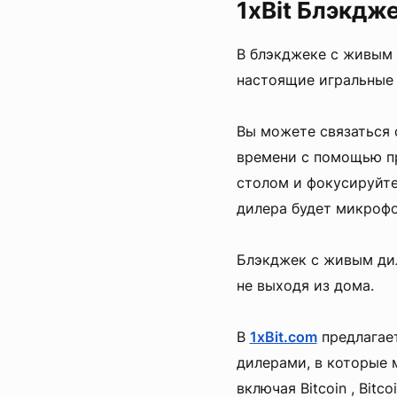
1xBit Блэкдж
В блэкджеке с живым 
настоящие игральные 
Вы можете связаться 
времени с помощью п
столом и фокусируйте
дилера будет микрофон
Блэкджек
с живым дил
не выходя из дома.
В
1xBit.com
предлагает
дилерами, в которые м
включая Bitcoin , Bitco