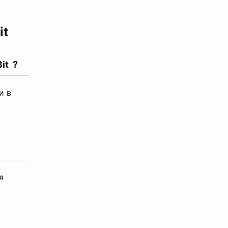
it
t  ?
и в
я