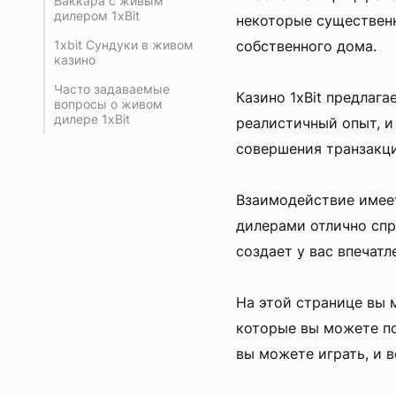
Баккара с живым
дилером 1xBit
некоторые существенн
1xbit Сундуки в живом
собственного дома.
казино
Часто задаваемые
Казино 1xBit предлаг
вопросы о живом
дилере 1xBit
реалистичный опыт, и
совершения транзакци
Взаимодействие имеет
дилерами отлично спр
создает у вас впечатл
На этой странице вы 
которые вы можете по
вы можете играть, и 