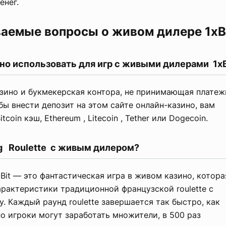
енег.
ваемые вопросы о живом дилере 1xB
о использовать для игр с живыми дилерами  1xBi
зино и букмекерская контора, не принимающая платеж
бы внести депозит на этом сайте онлайн-казино, вам
itcoin кэш, Ethereum , Litecoin , Tether или Dogecoin.
ng   Roulette  с живым дилером?
 1xBit — это фантастическая игра в живом казино, котора
арактеристики традиционной французской roulette с
. Каждый раунд roulette завершается так быстро, как
но игроки могут заработать множители, в 500 раз