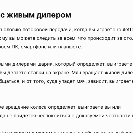
а с живым дилером
нологию потоковой передачи, когда вы играете roulett
му вы можете следить за всем, что происходит за сто
воем ПК, смартфоне или планшете.
выми дилерами шарик, который определяет, выиграете
 вы делаете ставки на экране. Мяч вращает живой диле
аться, и от того, куда упадет мяч, зависит, выиграет
е вращение колеса определяет, выиграете вы или
гда не придется беспокоиться о доказуемой честности 
lette с живым дилером включает в себя некоторые фав