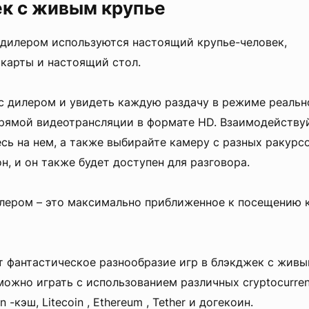
ек с живым крупье
дилером используются настоящий крупье-человек,
карты и настоящий стол.
с дилером и увидеть каждую раздачу в режиме реальн
рямой видеотрансляции в формате HD. Взаимодействуй
сь на нем, а также выбирайте камеру с разных ракурсо
, и он также будет доступен для разговора.
ером – это максимально приближенное к посещению к
 фантастическое разнообразие игр в
блэкджек
с живы
ожно играть с использованием различных cryptocurrenc
in -кэш, Litecoin , Ethereum , Tether и догекоин.