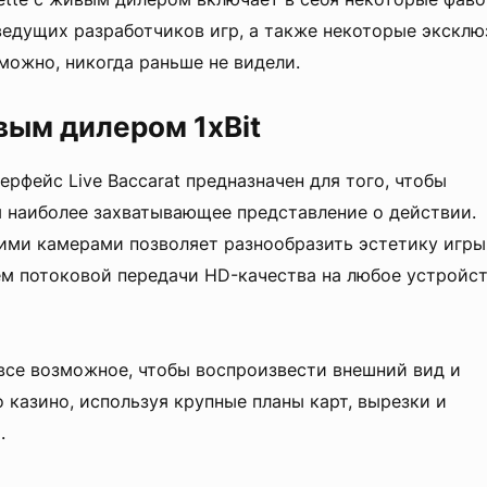
ведущих разработчиков игр, а также некоторые экскл
можно, никогда раньше не видели.
вым дилером 1xBit
рфейс Live Baccarat предназначен для того, чтобы
 наиболее захватывающее представление о действии.
ими камерами позволяет разнообразить эстетику игры
ем потоковой передачи HD-качества на любое устройст
 все возможное, чтобы воспроизвести внешний вид и
 казино, используя крупные планы карт, вырезки и
.