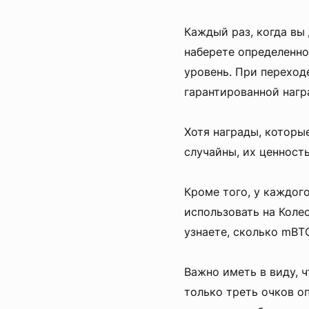
Каждый раз, когда вы 
наберете определенно
уровень. При переход
гарантированной нагр
Хотя награды, которы
случайны, их ценност
Кроме того, у каждог
использовать на Коле
узнаете, сколько mBT
Важно иметь в виду, 
только треть очков о