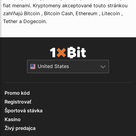
fiat menami.
Kryptomeny
akceptované touto stránkou
zahŕňajú Bitcoin , Bitcoin Cash, Ethereum , Litecoin ,
Tether a Dogecoin.
United States
Promo kód
Registrovať
Športová stávka
Kasíno
Živý predajca