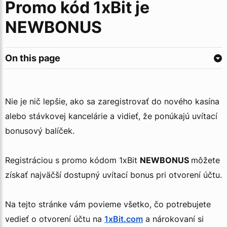
Promo kód 1xBit je
NEWBONUS
On this page
Nie je nič lepšie, ako sa zaregistrovať do nového kasína
alebo stávkovej kancelárie a vidieť, že ponúkajú uvítací
bonusový balíček.
Registráciou s promo kódom 1xBit
NEWBONUS
môžete
získať najväčší dostupný uvítací bonus pri otvorení účtu.
Na tejto stránke vám povieme všetko, čo potrebujete
vedieť o otvorení účtu na
1xBit.com
a nárokovaní si