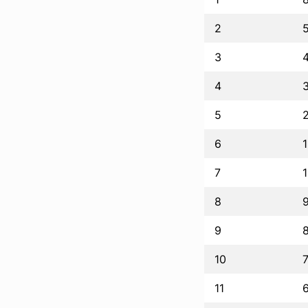
2
3
4
5
6
7
8
9
10
11