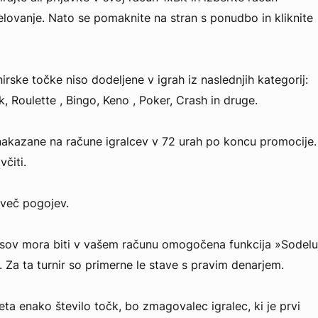
elovanje. Nato se pomaknite na stran s ponudbo in kliknite
irske točke niso dodeljene v igrah iz naslednjih kategorij:
, Roulette , Bingo, Keno , Poker, Crash in druge.
akazane na račune igralcev v 72 urah po koncu promocije.
čiti.
 več pogojev.
sov mora biti v vašem računu omogočena funkcija »Sodelu
Za ta turnir so primerne le stave s pravim denarjem.
ta enako število točk, bo zmagovalec igralec, ki je prvi