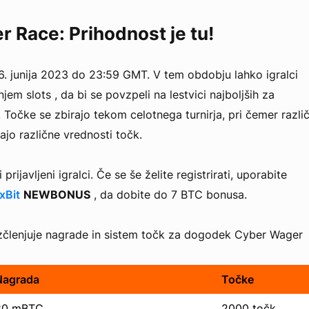
 Race: Prihodnost je tu!
. junija 2023 do 23:59 GMT. V tem obdobju lahko igralci
njem slots , da bi se povzpeli na lestvici najboljših za
Točke se zbirajo tekom celotnega turnirja, pri čemer razli
šajo različne vrednosti točk.
 prijavljeni igralci. Če se še želite registrirati, uporabite
xBit
NEWBONUS
, da dobite do 7 BTC bonusa.
zčlenjuje nagrade in sistem točk za dogodek Cyber Wager
Nagrada
Točke
80 mBTC
2000 točk