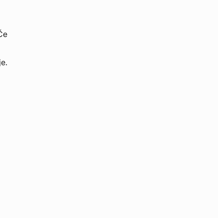
 Če
je.