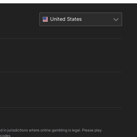
United States
 in jurisdictions where online gambling is legal. Please play
.codes