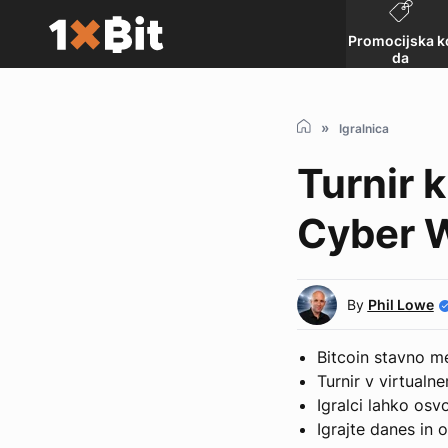
Promocijska k
da
Igralnica
Turnir 
Cyber 
By
Phil Lowe
Bitcoin stavno m
Turnir v virtualn
Igralci lahko osv
Igrajte danes in 