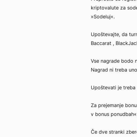
kriptovalute za sod
»Sodeluj«.
Upoštevajte, da turn
Baccarat , BlackJack
Vse nagrade bodo n
Nagrad ni treba unov
Upoštevati je treba
Za prejemanje bonu
v bonus ponudbah«. 
Če dve stranki zbere