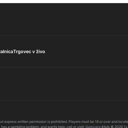
ralnica
Trgovec v živo
t express written permission is prohibited. Players must be 18 or over and located
 has a gambling problem, and wants help, call or visit:
Gamcare
#Ads © 2026 1x