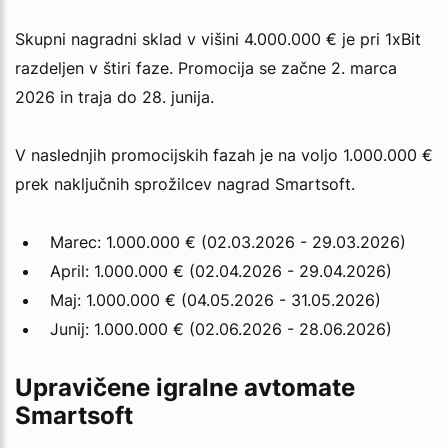
Skupni nagradni sklad v višini 4.000.000 € je pri 1xBit
razdeljen v štiri faze. Promocija se začne 2. marca
2026 in traja do 28. junija.
V naslednjih promocijskih fazah je na voljo 1.000.000 €
prek naključnih sprožilcev nagrad Smartsoft.
Marec: 1.000.000 € (02.03.2026 - 29.03.2026)
April: 1.000.000 € (02.04.2026 - 29.04.2026)
Maj: 1.000.000 € (04.05.2026 - 31.05.2026)
Junij: 1.000.000 € (02.06.2026 - 28.06.2026)
Upravičene igralne avtomate
Smartsoft