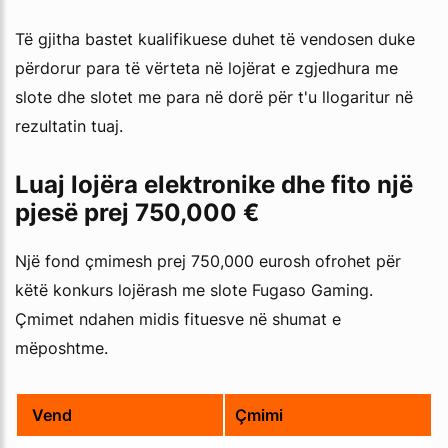
Të gjitha bastet kualifikuese duhet të vendosen duke
përdorur para të vërteta në lojërat e zgjedhura me
slote dhe slotet me para në dorë për t'u llogaritur në
rezultatin tuaj.
Luaj lojëra elektronike dhe fito një
pjesë prej 750,000 €
Një fond çmimesh prej 750,000 eurosh ofrohet për
këtë konkurs lojërash me slote Fugaso Gaming.
Çmimet ndahen midis fituesve në shumat e
mëposhtme.
Vend
Çmimi