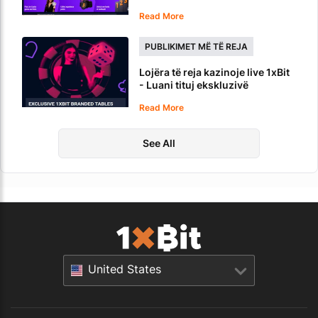
Kazino
Read More
PUBLIKIMET MË TË REJA
Lojëra të reja kazinoje live 1xBit
- Luani tituj ekskluzivë
Blackjack dhe Rulete
Read More
See All
United States