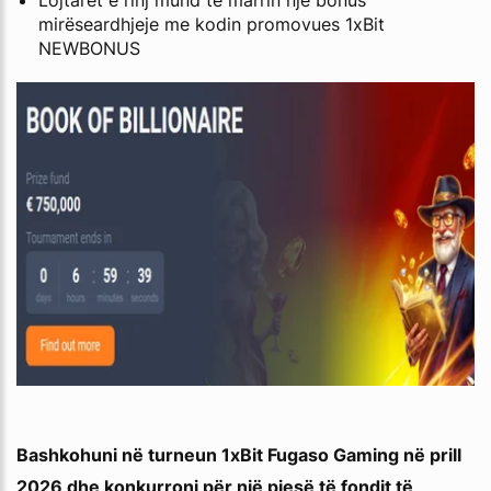
Lojtarët e rinj mund të marrin një bonus
mirëseardhjeje me kodin promovues 1xBit
NEWBONUS
Bashkohuni në turneun 1xBit Fugaso Gaming në prill
2026 dhe konkurroni për një pjesë të fondit të