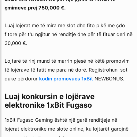
çmimeve prej 750,000 €.
Luaj lojërat më të mira me slot dhe fito pikë me çdo
fitore për t'u ngjitur në renditje dhe për të fituar deri në
30,000 €.
Lojtarë të rinj mund të marrin pjesë në këtë promovim
të lojërave të fatit me para në dorë. Regjistrohuni sot
duke përdorur
kodin promovues 1xBit
NEWBONUS.
Luaj konkursin e lojërave
elektronike 1xBit Fugaso
1xBit Fugaso Gaming është një garë renditjeje në
lojërat elektronike me slote online, ku lojtarët garojnë