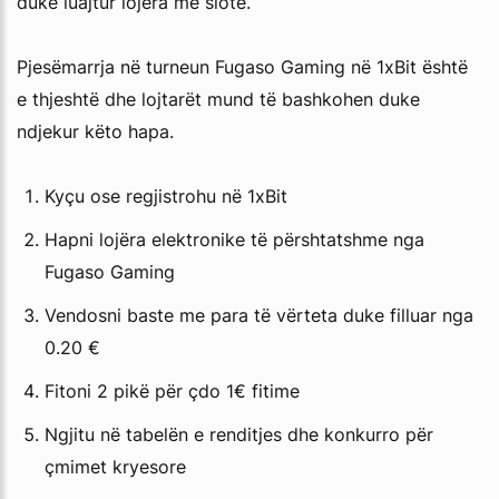
duke luajtur lojëra me slote.
Pjesëmarrja në turneun Fugaso Gaming në 1xBit është
e thjeshtë dhe lojtarët mund të bashkohen duke
ndjekur këto hapa.
Kyçu ose regjistrohu në 1xBit
Hapni lojëra elektronike të përshtatshme nga
Fugaso Gaming
Vendosni baste me para të vërteta duke filluar nga
0.20 €
Fitoni 2 pikë për çdo 1€ fitime
Ngjitu në tabelën e renditjes dhe konkurro për
çmimet kryesore