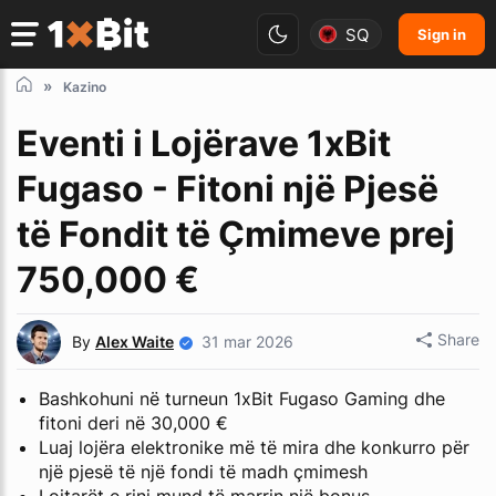
SQ
Sign in
Kazino
Eventi i Lojërave 1xBit
Fugaso - Fitoni një Pjesë
të Fondit të Çmimeve prej
750,000 €
Share
By
Alex Waite
31 mar 2026
Bashkohuni në turneun 1xBit Fugaso Gaming dhe
fitoni deri në 30,000 €
Luaj lojëra elektronike më të mira dhe konkurro për
një pjesë të një fondi të madh çmimesh