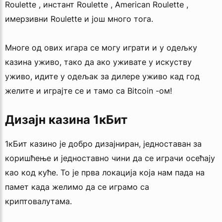
Roulette
, инстант Roulette ,
American Roulette
,
имерзивни Roulette и још много тога.
Многе од ових игара се могу играти и у одељку
казина уживо, тако да ако уживате у искуству
уживо, идите у одељак за дилере уживо кад год
желите и играјте се и тамо са Bitcoin -ом!
Дизајн казина 1кБит
1кБит казино је добро дизајниран, једноставан за
коришћење и једноставно чини да се играчи осећају
као код куће. То је прва локација која нам пада на
памет када желимо да се играмо са
криптовалутама.