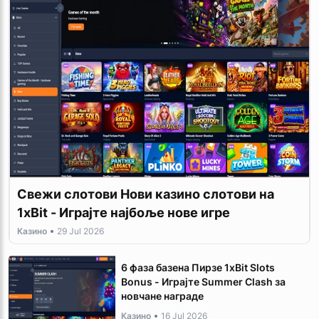
Свежи слотови
Нови казино слотови на
1xBit - Играјте најбоље нове игре
Казино
29 Jul 2026
6 фаза базена Пирзе
1xBit Slots
Bonus - Играјте Summer Clash за
новчане награде
Казино
16 Jul 2026