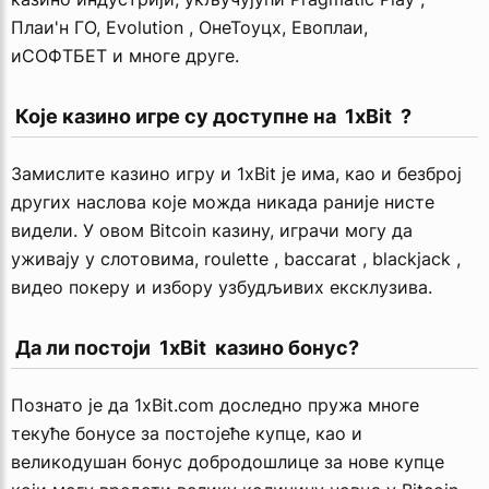
Плаи'н ГО, Evolution , ОнеТоуцх, Евоплаи,
иСОФТБЕТ и многе друге.
 Које казино игре су доступне на  1xBit  ?
Замислите казино игру и 1xBit је има, као и безброј
других наслова које можда никада раније нисте
видели. У овом Bitcoin казину, играчи могу да
уживају у слотовима, roulette , baccarat , blackjack ,
видео покеру и избору узбудљивих ексклузива.
 Да ли постоји  1xBit  казино бонус?
Познато је да 1xBit.com доследно пружа многе
текуће бонусе за постојеће купце, као и
великодушан бонус добродошлице за нове купце