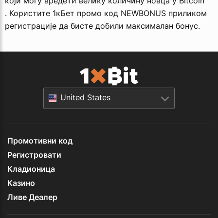
који могу вредети велику количину новца у Bitcoin
. Користите 1кБет промо код NEWBONUS приликом
регистрације да бисте добили максималан бонус.
United States
Промотивни код
Регистровати
Кладионица
Казино
Ливе Деалер