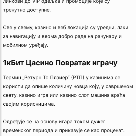
линкови до VIP одељка и промоције које су
тренутно доступне.
Све у свему, казино и веб локација су уредни, лаки
за навигацију и веома добро раде на рачунару и
мобилном уређају.
1кБит Цасино Повратак играчу
Термин „Ретурн То Плаиер“ (РТП) у казинима се
користи да опише количину новца коју, у савршеном
свету, казино игра или казино слот машина враћа
својим корисницима.
Одређује се на основу игара током дужег
временског периода и приказује се као проценат.