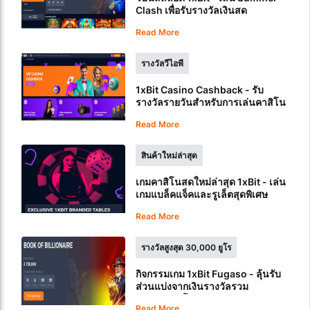
Clash เพื่อรับรางวัลเงินสด
Read More
รางวัลวีไอพี
1xBit Casino Cashback - รับ
รางวัลรายวันสำหรับการเล่นคาสิโน
Read More
สินค้าใหม่ล่าสุด
เกมคาสิโนสดใหม่ล่าสุด 1xBit - เล่น
เกมแบล็คแจ็คและรูเล็ตสุดพิเศษ
Read More
รางวัลสูงสุด 30,000 ยูโร
กิจกรรมเกม 1xBit Fugaso - ลุ้นรับ
ส่วนแบ่งจากเงินรางวัลรวม
750,000 ยูโร
Read More