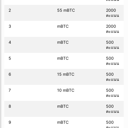
2
55 mBTC
2000
คะแนน
3
mBTC
2000
คะแนน
4
mBTC
500
คะแนน
5
mBTC
500
คะแนน
6
15 mBTC
500
คะแนน
7
10 mBTC
500
คะแนน
8
mBTC
500
คะแนน
9
mBTC
500
คะแนน