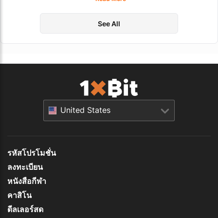
See All
United States
รหัสโปรโมชั่น
ลงทะเบียน
หนังสือกีฬา
คาสิโน
ดีลเลอร์สด