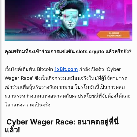
คุณพร้อมที่จะเข้าร่วมการแข่งขัน slots crypto แล้วหรือยัง?
เว็บไซต์เดิมพัน Bitcoin
1xBit.com
กำลังเปิดตัว 'Cyber
Wager Race' ซึ่งเป็นกิจกรรมเสมือนจริงใหม่ที่ผู้ใช้สามารถ
เข้าร่วมเพื่อลุ้นรับรางวัลมากมาย โปรโมชั่นนี้เป็นการผสม
ผสานระหว่างเกมแห่งอนาคตกับผลประโยชน์ที่จับต้องได้และ
โลกแห่งความเป็นจริง
 Cyber Wager Race: อนาคตอยู่ที่นี่
แล้ว!