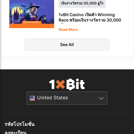
เงินรางวัลรวม 30,000 ยูโร
1xBit Casino เปิดตัว Winning
Race พร้อมเงินรางวัลรวม 30,000
ยูโร
Read More
See All
United States
รหัสโปรโมชั่น
ลงทะเบียน