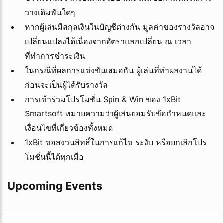
วางเดิมพันใดๆ
หากผู้เล่นมีสกุลเงินในบัญชีต่างกัน มูลค่าของรางวัลอาจ
เปลี่ยนแปลงได้เนื่องจากอัตราแลกเปลี่ยน ณ เวลา
ที่ทำการชำระเงิน
ในกรณีที่ผลการแข่งขันเสมอกัน ผู้เล่นที่ทำผลงานได้
ก่อนจะเป็นผู้ได้รับรางวัล
การเข้าร่วมโปรโมชั่น Spin & Win ของ 1xBit
Smartsoft หมายความว่าผู้เล่นยอมรับข้อกำหนดและ
เงื่อนไขที่เกี่ยวข้องทั้งหมด
1xBit ขอสงวนสิทธิ์ในการแก้ไข ระงับ หรือยกเลิกโปร
โมชั่นนี้ได้ทุกเมื่อ
Upcoming Events