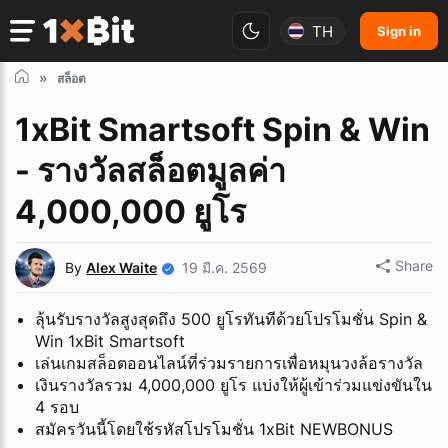
TH
Sign in
สล็อต
1xBit Smartsoft Spin & Win
- รางวัลสล็อตมูลค่า
4,000,000 ยูโร
Share
By
Alex Waite
19 มี.ค. 2569
ลุ้นรับรางวัลสูงสุดถึง 500 ยูโรทันทีด้วยโปรโมชั่น Spin &
Win 1xBit Smartsoft
เล่นเกมสล็อตออนไลน์ที่ร่วมรายการเพื่อหมุนวงล้อรางวัล
เงินรางวัลรวม 4,000,000 ยูโร แบ่งให้ผู้เข้าร่วมแข่งขันใน
4 รอบ
สมัครวันนี้โดยใช้รหัสโปรโมชั่น 1xBit NEWBONUS