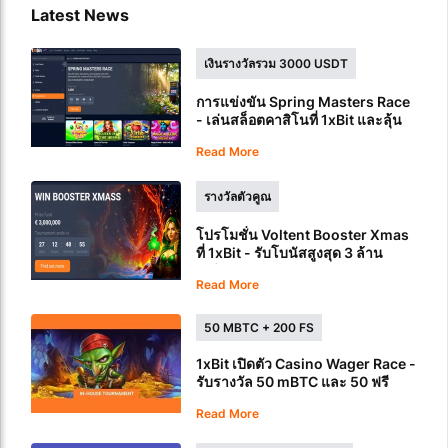
Latest News
เงินรางวัลรวม 3000 USDT
การแข่งขัน Spring Masters Race
- เล่นสล็อตคาสิโนที่ 1xBit และลุ้น
รับ 1000 USDT
Read More
รางวัลตัวคูณ
โปรโมชั่น Voltent Booster Xmas
ที่ 1xBit - รับโบนัสสูงสุด 3 ล้าน
เหรียญ
Read More
50 MBTC + 200 FS
1xBit เปิดตัว Casino Wager Race -
รับรางวัล 50 mBTC และ 50 ฟรี
Spin
Read More