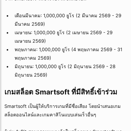
เดือนมีนาคม: 1,000,000 ยูโร (2 มีนาคม 2569 - 29
มีนาคม 2569)
เมษายน: 1,000,000 ยูโร (2 เมษายน 2569 - 29
เมษายน 2569)
พฤษภาคม: 1,000,000 ยูโร (4 พฤษภาคม 2569 - 31
พฤษภาคม 2569)
มิถุนายน: 1,000,000 ยูโร (2 มิถุนายน 2569 - 28
มิถุนายน 2569)
เกมสล็อต Smartsoft ที่มีสิทธิ์เข้าร่วม
Smartsoft เป็นผู้ให้บริการเกมที่มีชื่อเสียง โดยนำเสนอเกม
สล็อตออนไลน์และเกมคาสิโนแบบเล่นเร็วอื่นๆ