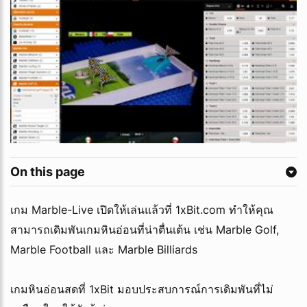
On this page
เกม Marble-Live เปิดให้เล่นแล้วที่ 1xBit.com ทำให้คุณ
สามารถเดิมพันเกมหินอ่อนที่น่าตื่นเต้น เช่น Marble Golf,
Marble Football และ Marble Billiards
เกมหินอ่อนสดที่ 1xBit มอบประสบการณ์การเดิมพันที่ไม่