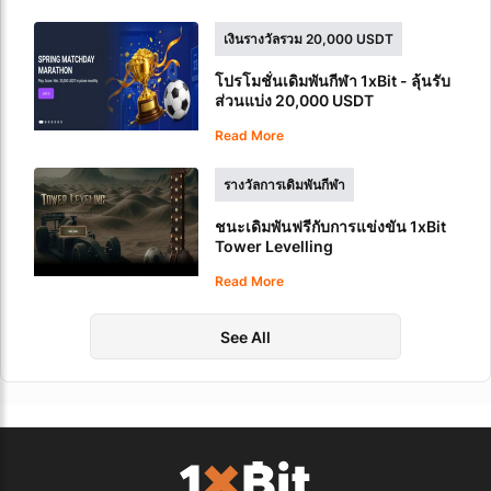
เงินรางวัลรวม 20,000 USDT
โปรโมชั่นเดิมพันกีฬา 1xBit - ลุ้นรับ
ส่วนแบ่ง 20,000 USDT
Read More
รางวัลการเดิมพันกีฬา
ชนะเดิมพันฟรีกับการแข่งขัน 1xBit
Tower Levelling
Read More
See All