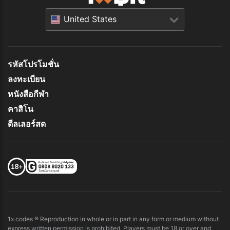
United States
รหัสโปรโมชั่น
ลงทะเบียน
หนังสือกีฬา
คาสิโน
ดีลเลอร์สด
1x.codes ® Reproduction in whole or in part in any form or medium without
express written permission is prohibited. Players must be 18 or over and