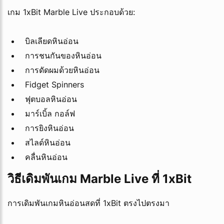
เกม 1xBit Marble Live ประกอบด้วย:
บิลเลียดหินอ่อน
การชนกันของหินอ่อน
การดัดผมด้วยหินอ่อน
Fidget Spinners
ฟุตบอลหินอ่อน
มาร์เบิ้ล กอล์ฟ
การยิงหินอ่อน
สไลด์หินอ่อน
คลื่นหินอ่อน
วิธีเดิมพันเกม Marble Live ที่ 1xBit
การเดิมพันเกมหินอ่อนสดที่ 1xBit ตรงไปตรงมา