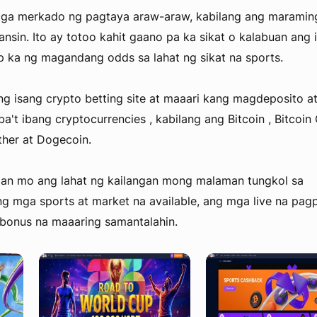
mga merkado ng pagtaya araw-araw, kabilang ang marami
sin. Ito ay totoo kahit gaano pa ka sikat o kalabuan ang 
p ka ng magandang odds sa lahat ng sikat na sports.
g isang crypto betting site at maaari kang magdeposito at
a't ibang cryptocurrencies , kabilang ang Bitcoin , Bitcoin
ther at Dogecoin.
man mo ang lahat ng kailangan mong malaman tungkol sa
g mga sports at market na available, ang mga live na pagpi
bonus na maaaring samantalahin.