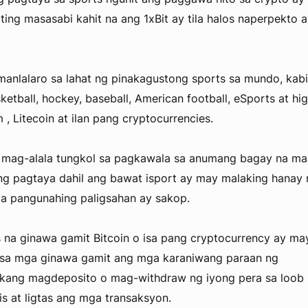
ting masasabi kahit na ang 1xBit ay tila halos naperpekto 
anlalaro sa lahat ng pinakagustong sports sa mundo, kabi
sketball, hockey, baseball, American football, eSports at hig
 , Litecoin at ilan pang cryptocurrencies.
 mag-alala tungkol sa pagkawala sa anumang bagay na ma
e ng pagtaya dahil ang bawat isport ay may malaking hanay
a pangunahing paligsahan ay sakop.
 na ginawa gamit Bitcoin o isa pang cryptocurrency ay may
sa mga ginawa gamit ang mga karaniwang paraan ng
 kang magdeposito o mag-withdraw ng iyong pera sa loob
is at ligtas ang mga transaksyon.