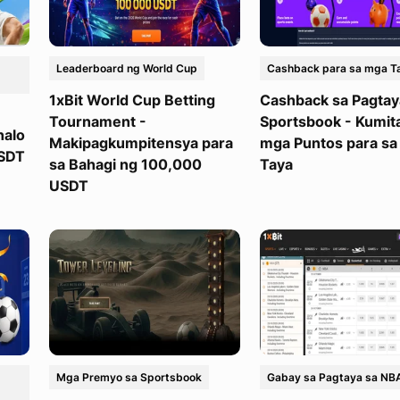
Leaderboard ng World Cup
Cashback para sa mga T
1xBit World Cup Betting
Cashback sa Pagtaya
Tournament -
Sportsbook - Kumit
nalo
Makipagkumpitensya para
mga Puntos para sa
USDT
sa Bahagi ng 100,000
Taya
USDT
Mga Premyo sa Sportsbook
Gabay sa Pagtaya sa NB