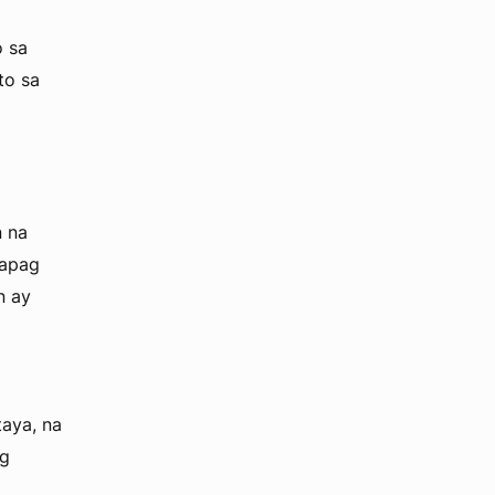
o sa
to sa
 na
Kapag
n ay
aya, na
ng