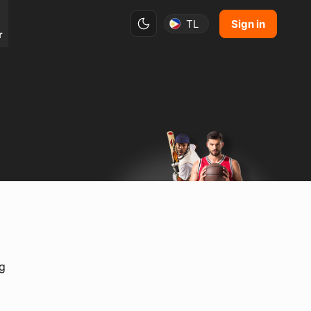
Sign in
TL
r
g