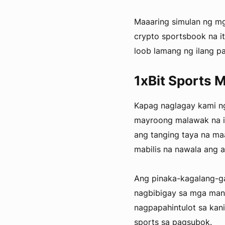
Maaaring simulan ng mg
crypto sportsbook na 
loob lamang ng ilang pa
1xBit Sports 
Kapag naglagay kami n
mayroong malawak na ib
ang tanging taya na maa
mabilis na nawala ang a
Ang pinaka-kagalang-ga
nagbibigay sa mga manl
nagpapahintulot sa kani
sports sa pagsubok.