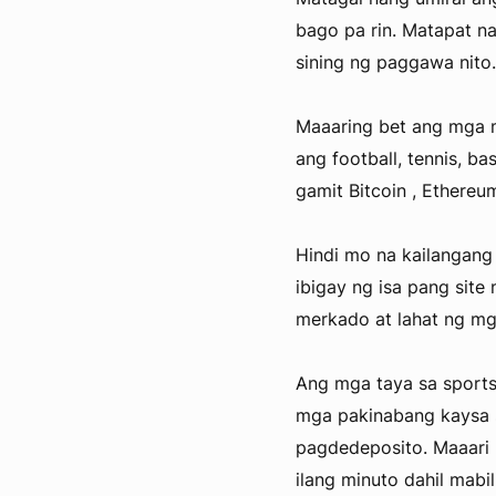
bago pa rin. Matapat na
sining ng paggawa nito.
Maaaring bet ang mga m
ang football, tennis, ba
gamit Bitcoin , Ethereum
Hindi mo na kailangang
ibigay ng isa pang sit
merkado at lahat ng mg
Ang mga taya sa sports
mga pakinabang kaysa 
pagdedeposito. Maaari
ilang minuto dahil mabil