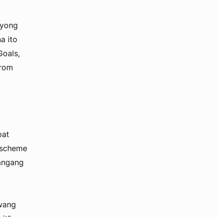
iyong
a ito
Goals,
From
pat
a scheme
langang
wang