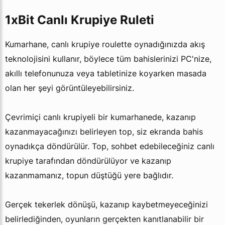
1xBit Canlı Krupiye Ruleti
Kumarhane, canlı krupiye roulette oynadığınızda akış
teknolojisini kullanır, böylece tüm bahislerinizi PC'nize,
akıllı telefonunuza veya tabletinize koyarken masada
olan her şeyi görüntüleyebilirsiniz.
Çevrimiçi canlı krupiyeli bir kumarhanede, kazanıp
kazanmayacağınızı belirleyen top, siz ekranda bahis
oynadıkça döndürülür. Top, sohbet edebileceğiniz canlı
krupiye tarafından döndürülüyor ve kazanıp
kazanmamanız, topun düştüğü yere bağlıdır.
Gerçek tekerlek dönüşü, kazanıp kaybetmeyeceğinizi
belirlediğinden, oyunların gerçekten kanıtlanabilir bir