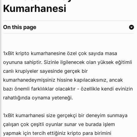
Kumarhanesi
On this page
1xBit kripto kumarhanesine özel çok sayıda masa
oyununa sahiptir. Sizinle ilgilenecek olan yüksek eğitimli
canlı krupiyeler sayesinde gerçek bir
kumarhanedeymişsiniz hissine kapılacaksınız, ancak
bazı önemli farklılıklar olacaktır - özellikle kendi evinizin
rahatlığında oynama yeteneği.
1xBit kumarhanesi size gerçekçi bir deneyim sunmaya
çalışan çok çeşitli oyunlar sunar ve burada işlem
yapmak için tercih ettiğiniz kripto para birimini