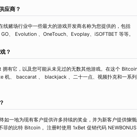
机供应商？
在线赌场行业中一些最大的游戏开发商名称为您提供的，包括
y'n GO、 Evolution 、OneTouch、Evoplay、iSOFTBET 等等。
游戏？
it 拥有它，以及您可能从未见过的无数其他游戏。在这个 Bitcoin
te 机、 baccarat 、 blackjack 、二十一点、视频扑克和一
金？
com 始终如一地为现有客户提供许多持续的奖金，并为新客户提供慷
比特 Bitcoin 。注册时使用 1xBet 促销代码 NEWBONUS