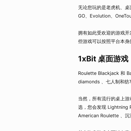
无论您玩的是老虎机、桌面游戏
GO、Evolution、On
拥有如此受欢迎的游戏开
些游戏可以按照平台本身
1xBit 桌面游戏
Roulette Blackj
diamonds 、七人制
当然，所有流行的桌上游戏
选，您会发现 Lightning Ro
American Roulette
、沉浸