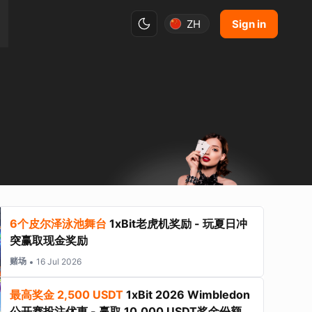
Sign in
ZH
6个皮尔泽泳池舞台
1xBit老虎机奖励 - 玩夏日冲
突赢取现金奖励
赌场
16 Jul 2026
最高奖金 2,500 USDT
1xBit 2026 Wimbledon
公开赛投注优惠 - 赢取 10,000 USDT奖金份额