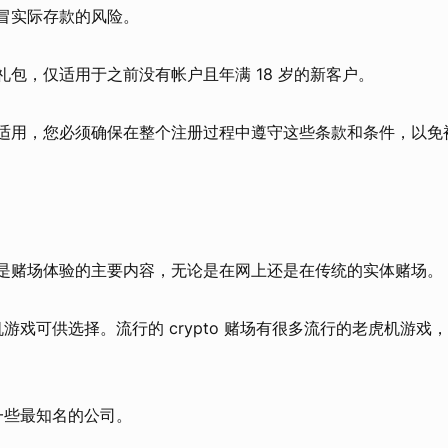
冒实际存款的风险。
包，仅适用于之前没有帐户且年满 18 岁的新客户。
适用，您必须确保在整个注册过程中遵守这些条款和条件，以免
是赌场体验的主要内容，无论是在网上还是在传统的实体赌场。
游戏可供选择。流行的 crypto 赌场有很多流行的老虎机游戏
内一些最知名的公司。