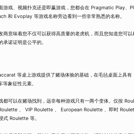
、视频扑克还是即赢游戏，您都会在 Pragmatic Play、Pla
eTouch 和 Evoplay 等游戏名称旁边看到一些非常熟悉的名称。
发商意味着您不仅可以获得高质量的老虎机，而且您知道您可以
的承诺证明是公平的。
ack 和 Baccarat 等桌上游戏提供了赌场体验的基础，在毛毡桌面上具有
和纺车等象征性元素。
都可以在赌场找到，远非每种游戏只有一两个变体。仅按 Roulet
ulette 、 VIP Roulette 、
European Roulette
、即时 Roulet
式 Roulette 等。