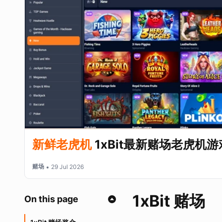
新鲜老虎机
1xBit最新赌场老虎机游
赌场
29 Jul 2026
1xBit 赌场
On this page