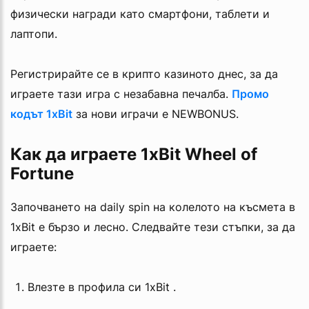
физически награди като смартфони, таблети и
лаптопи.
Регистрирайте се в крипто казиното днес, за да
играете тази игра с незабавна печалба.
Промо
кодът 1xBit
за нови играчи е NEWBONUS.
Как да играете 1xBit Wheel of
Fortune
Започването на daily spin на колелото на късмета в
1xBit е бързо и лесно. Следвайте тези стъпки, за да
играете:
Влезте в профила си 1xBit .