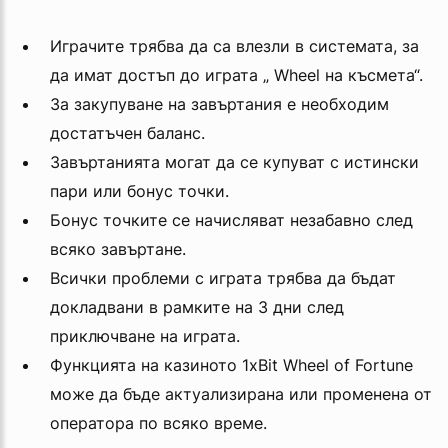
Играчите трябва да са влезли в системата, за
да имат достъп до играта „ Wheel на късмета“.
За закупуване на завъртания е необходим
достатъчен баланс.
Завъртанията могат да се купуват с истински
пари или бонус точки.
Бонус точките се начисляват незабавно след
всяко завъртане.
Всички проблеми с играта трябва да бъдат
докладвани в рамките на 3 дни след
приключване на играта.
Функцията на казиното 1xBit Wheel of Fortune
може да бъде актуализирана или променена от
оператора по всяко време.