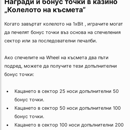
Награди и бонус точки в казино
„Колелото на късмета“
Когато завъртат колелото на 1xBit , играчите могат
да печелят бонус точки въз основа на спечеления
сектор или за последователни печалби.
Ако спечелите на Wheel на късмета два пъти
подред, можете да получите тези допълнителни
бонус точки:
Кацането в сектор 25 носи допълнителни 50
бонус точки.
Кацането в сектор 50 носи допълнителни 100
бонус точки.
Кацането в сектор 100 носи допълнителни 200