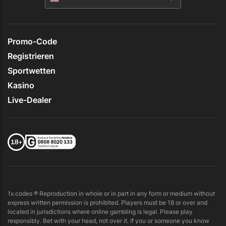
Promo-Code
Registrieren
Sportwetten
Kasino
Live-Dealer
1x.codes ® Reproduction in whole or in part in any form or medium without
express written permission is prohibited. Players must be 18 or over and
located in jurisdictions where online gambling is legal. Please play
responsibly. Bet with your head, not over it. If you or someone you know