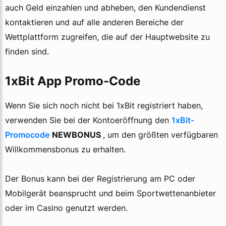
auch Geld einzahlen und abheben, den Kundendienst
kontaktieren und auf alle anderen Bereiche der
Wettplattform zugreifen, die auf der Hauptwebsite zu
finden sind.
1xBit App Promo-Code
Wenn Sie sich noch nicht bei 1xBit registriert haben,
verwenden Sie bei der Kontoeröffnung den
1xBit-
Promocode
NEWBONUS
, um den größten verfügbaren
Willkommensbonus zu erhalten.
Der Bonus kann bei der Registrierung am PC oder
Mobilgerät beansprucht und beim Sportwettenanbieter
oder im Casino genutzt werden.