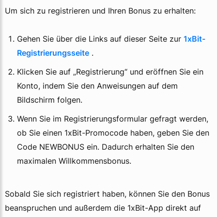
Um sich zu registrieren und Ihren Bonus zu erhalten:
Gehen Sie über die Links auf dieser Seite zur
1xBit-
Registrierungsseite
.
Klicken Sie auf „Registrierung“ und eröffnen Sie ein
Konto, indem Sie den Anweisungen auf dem
Bildschirm folgen.
Wenn Sie im Registrierungsformular gefragt werden,
ob Sie einen 1xBit-Promocode haben, geben Sie den
Code NEWBONUS ein. Dadurch erhalten Sie den
maximalen Willkommensbonus.
Sobald Sie sich registriert haben, können Sie den Bonus
beanspruchen und außerdem die 1xBit-App direkt auf