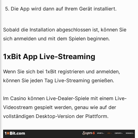
Die App wird dann auf Ihrem Gerät installiert.
Sobald die Installation abgeschlossen ist, können Sie
sich anmelden und mit dem Spielen beginnen.
1xBit App Live-Streaming
Wenn Sie sich bei 1xBit registrieren und anmelden,
können Sie jeden Tag Live-Streaming genießen.
Im Casino können Live-Dealer-Spiele mit einem Live-
Videostream gespielt werden, genau wie auf der
vollständigen Desktop-Version der Plattform.