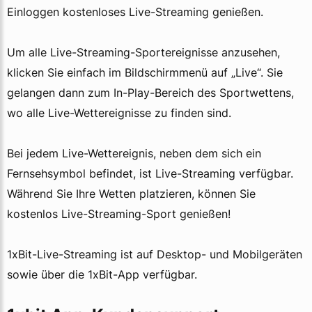
Einloggen kostenloses Live-Streaming genießen.
Um alle Live-Streaming-Sportereignisse anzusehen,
klicken Sie einfach im Bildschirmmenü auf „Live“. Sie
gelangen dann zum In-Play-Bereich des Sportwettens,
wo alle Live-Wettereignisse zu finden sind.
Bei jedem Live-Wettereignis, neben dem sich ein
Fernsehsymbol befindet, ist Live-Streaming verfügbar.
Während Sie Ihre Wetten platzieren, können Sie
kostenlos Live-Streaming-Sport genießen!
1xBit-Live-Streaming ist auf Desktop- und Mobilgeräten
sowie über die 1xBit-App verfügbar.