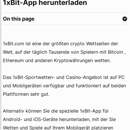
1xBit-App herunterladen
On this page
1xBit.com ist eine der größten crypto Wettseiten der
Welt, auf der täglich Tausende von Spielern mit Bitcoin ,
Ethereum und anderen Kryptowährungen wetten.
Das 1xBit-Sportwetten- und Casino-Angebot ist auf PC
und Mobilgeräten verfügbar und funktioniert auf beiden
Plattformen sehr gut.
Alternativ können Sie die spezielle 1xBit-App für
Android- und iOS-Geräte herunterladen, mit der Sie
Wetten und Spiele auf Ihrem Mobilgerät platzieren