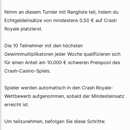
Nimm an diesem Turnier mit Rangliste teil, indem du
Echtgeldeinsätze von mindestens 0,50 € auf Crash
Royale platzierst.
Die 10 Teilnehmer mit den höchsten
Gewinnmultiplikatoren jeder Woche qualifizieren sich
für einen Anteil am 10.000 € schweren Preispool des
Crash-Casino-Spiels.
Spieler werden automatisch in den Crash Royale-
Wettbewerb aufgenommen, sobald der Mindesteinsatz
erreicht ist.
Um teilzunehmen, befolgen Sie diese Schritte: