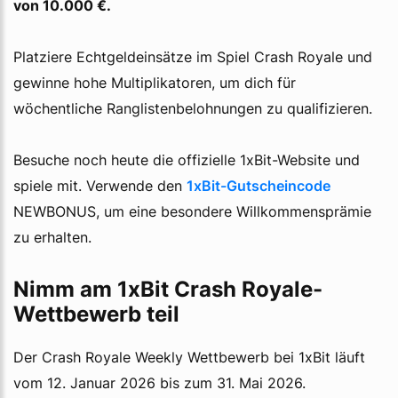
von 10.000 €.
Platziere Echtgeldeinsätze im Spiel Crash Royale und
gewinne hohe Multiplikatoren, um dich für
wöchentliche Ranglistenbelohnungen zu qualifizieren.
Besuche noch heute die offizielle 1xBit-Website und
spiele mit. Verwende den
1xBit-Gutscheincode
NEWBONUS, um eine besondere Willkommensprämie
zu erhalten.
Nimm am 1xBit Crash Royale-
Wettbewerb teil
Der Crash Royale Weekly Wettbewerb bei 1xBit läuft
vom 12. Januar 2026 bis zum 31. Mai 2026.