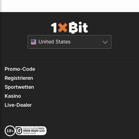
United States
Promo-Code
Registrieren
Sportwetten
Kasino
Live-Dealer