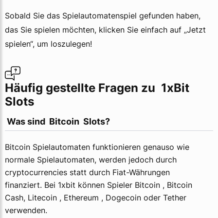
Sobald Sie das Spielautomatenspiel gefunden haben,
das Sie spielen möchten, klicken Sie einfach auf „Jetzt
spielen“, um loszulegen!
Häufig gestellte Fragen zu  1xBit  
Slots
 Was sind  Bitcoin  Slots?
Bitcoin Spielautomaten funktionieren genauso wie
normale Spielautomaten, werden jedoch durch
cryptocurrencies statt durch Fiat-Währungen
finanziert. Bei 1xbit können Spieler Bitcoin , Bitcoin
Cash, Litecoin , Ethereum , Dogecoin oder Tether
verwenden.