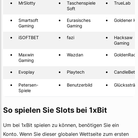
MrSlotty
Taschenspiele
TrueLab
Soft
Smartsoft
Eurasisches
Goldener H
Gaming
Gaming
iSOFTBET
fazi
Hacksaw
Gaming
Maxwin
Wazdan
GoldenRac
Gaming
Evoplay
Playtech
CandleBets
Petersen-
Benutzerbild
Glückssträ
Spiele
So spielen Sie Slots bei 1xBit
Um bei 1xBit spielen zu können, benötigen Sie ein
Konto. Wenn Sie dieser globalen Wettseite zum ersten