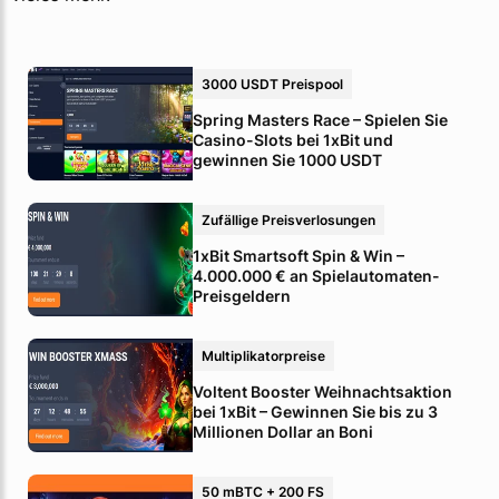
3000 USDT Preispool
Spring Masters Race – Spielen Sie
Casino-Slots bei 1xBit und
gewinnen Sie 1000 USDT
Zufällige Preisverlosungen
1xBit Smartsoft Spin & Win –
4.000.000 € an Spielautomaten-
Preisgeldern
Multiplikatorpreise
Voltent Booster Weihnachtsaktion
bei 1xBit – Gewinnen Sie bis zu 3
Millionen Dollar an Boni
50 mBTC + 200 FS