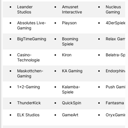
Leander
Amusnet
Nucleus
Studios
Interactive
Gaming
Absolutes Live-
Playson
4DerSpieler
Gaming
BigTimeGaming
Booming
Relax Gami
Spiele
Casino-
Kiron
Belatra-Spi
Technologie
Maskottchen-
KA Gaming
Endorphina
Gaming
1x2-Gaming
Kalamba-
Push Gami
Spiele
ThunderKick
QuickSpin
Fantasma
ELK Studios
GameArt
OryxGamin