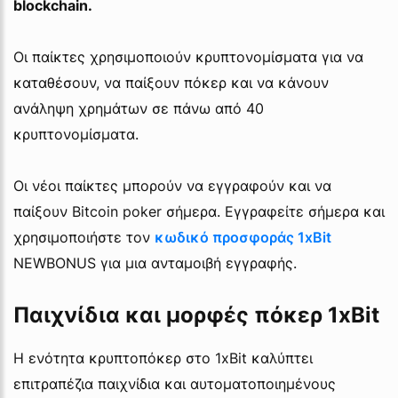
blockchain.
Οι παίκτες χρησιμοποιούν κρυπτονομίσματα για να
καταθέσουν, να παίξουν πόκερ και να κάνουν
ανάληψη χρημάτων σε πάνω από 40
κρυπτονομίσματα.
Οι νέοι παίκτες μπορούν να εγγραφούν και να
παίξουν Bitcoin poker σήμερα. Εγγραφείτε σήμερα και
χρησιμοποιήστε τον
κωδικό προσφοράς 1xBit
NEWBONUS για μια ανταμοιβή εγγραφής.
Παιχνίδια και μορφές πόκερ 1xBit
Η ενότητα κρυπτοπόκερ στο 1xBit καλύπτει
επιτραπέζια παιχνίδια και αυτοματοποιημένους