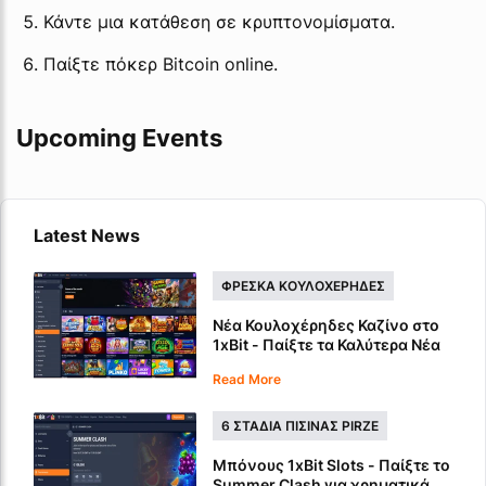
Κάντε μια κατάθεση σε κρυπτονομίσματα.
Παίξτε πόκερ Bitcoin online.
Upcoming Events
Latest News
ΦΡΈΣΚΑ ΚΟΥΛΟΧΈΡΗΔΕΣ
Νέα Κουλοχέρηδες Καζίνο στο
1xBit - Παίξτε τα Καλύτερα Νέα
Παιχνίδια
Read More
6 ΣΤΆΔΙΑ ΠΙΣΊΝΑΣ PIRZE
Μπόνους 1xBit Slots - Παίξτε το
Summer Clash για χρηματικά