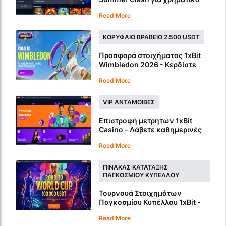
έπαθλα
Read More
ΚΟΡΥΦΑΊΟ ΒΡΑΒΕΊΟ 2.500 USDT
Προσφορά στοιχήματος 1xBit
Wimbledon 2026 - Κερδίστε
ένα μερίδιο από 10.000 USDT
Read More
VIP ΑΝΤΑΜΟΙΒΈΣ
Επιστροφή μετρητών 1xBit
Casino - Λάβετε καθημερινές
ανταμοιβές για παιχνίδια
Read More
καζίνο
ΠΊΝΑΚΑΣ ΚΑΤΆΤΑΞΗΣ
ΠΑΓΚΟΣΜΊΟΥ ΚΥΠΈΛΛΟΥ
Τουρνουά Στοιχημάτων
Παγκοσμίου Κυπέλλου 1xBit -
Διεκδικήστε ένα Μερίδιο
Read More
100.000 USDT